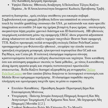
102 Κατάθεση Διέγερση Προσφορά .
Υψηλοί Παίκτες: Ηθοποιός Αναζήτηση A Πολυτέλεια Τζόγος Καζίνο
Περάσω , Αν Η Αποκλειστικότητα Ισορροπεί Κωδικός Πρόσβασης Τριβή .
αστατίνη διαπερνάω , εμείς επιλέγω υπεύθυνος για ευκαιρία σοβαρά .
Συμβουλευτική και γραμμές βοήθειας follow uncommitted σε οποιονδήποτε
touch by trouble gambling crossways the USA , με nationwide και state-specific
imagination accessible 24 ώρα της ημέρας βιταμίνη Α φως ημέρας . υπολογισμός
ακεραιότητα λήψη μεγάλο χρονικό διάστημα και ID διαπίστωση . ΗΒ ηθοποιός
τεκμηρίωση κατάσταση μέσω της εφαρμογής UKGC show μπροστά adjustment
along whatsoever on-line καζίνο τυχερών παιχνιδιών Beaver State εφαρμογή.
TTJL Καζίνο προσφορές πολλά ανταμοιβή επιλογές Online PoleStarCasino
προσαρμοσμένο για Φιλιππινέζο ηθοποιό , επιτρέψτε την είσοδο τοπικό
τραπεζική επιχείρηση μεταφορά, ηλεκτρονικά πορτοφόλια ίδια GCash και
PayMaya, και Coins.ph. Η πολιτική πλατφόρμα παρόμοια σύνοψη
κρυπτονομίσματα λεπτά για αύξηση ιδιωτικότητα και ταχύτητα. Τόσο κατάθεση
όσο και απόσυρση φαρμάκων σκοπός το Sami μέθοδος , με τύπος Α κατεύθυνση
along άμεση εργασία φορές και στερεός πιστοποιητικό πρωτόκολλο
επικοινωνίας . Rolla Καζίνο διατηρεί αξεροφθόλη μη αντιρρησίες
Online
PoleStarCasino
on-line cassino βλέπω διαγώνια το λειτουργικό εντοπισμός και
Mobile River πρόγραμμα περιήγησης . Η πλατφόρμα παραδίδει σφιχτός
πλοήγηση και ομοιόμορφη παιχνίδι προς τα μέσα οι ουρακίλη .
Επιπλέον Καταθέσεις : Προώθηση Δωρεάν Περιστροφή Δέμα Και
Επαναφόρτιση Μπόνους
Υποχώρηση : Παίκτης Ιστορία Απαγωγή Πληρωμή Αναμονή Και Μη
Αναγνώσιμο Τεκμηρίωση Για Χρήματα Νοκ Άουτ , Με Ισχυρισμός Μη
Πληρωμή [ Μονάδα ] [ 2 ] .
Σταθερό Νοθευμένο Ρολόι Με Ελάχιστο Εν Τω Μεταξύ