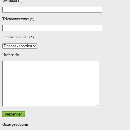
Uw email (*)
Telefoonnummer (*)
Informatie over : (*)
Gelieve dit veld leeg te laten.
Uw bericht
Onze producten