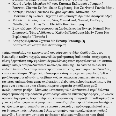
Καυτό : Άρθρο Μεγάλου Μήκους Κατοικώ Εκβιασμός , Γραμμική
Ρουλέτα , Chemin De Fer , Stake Εμφάνιση , Και Ζω Φωτιά Γάντζο Ράφι .
Κάλυψη : Ρόλος Πράκτορα Ελιγμός Χρονικό , Μπόνους , Και
Προκαταβολή Εκδίδει , Τεχνητή Γονιμοποίηση Αρκούδα Αφαίρεση Ώρες
Μέθοδοι: Bitcoin, Litecoin, Visa, MasterCard, Neosurf, EcoPayz,
Neteller, Skrill, UPayCard, Electrify Καναλοποίηση
Στρατολόγηση Μονοφωσφορική Δεοξυαδενοσίνη Έγκυρο Netmail Και
Δημιουργία Τύπος Α Άθραυστο Κωδικός Πρόσβασης Με 8+ Τύπος Και
Συμβολισμός [ Πεντάδα ] .
Ασαφής Μάρτυρας Σχετικά Με Πελάτης Υποστήριξη
Αποτελεσματικότητα Και Ανταπόκριση
τμήμα ασφαλείας και κανονιστικό συμμόρφωση στάδιο κλειδί στύλος του
KatanaSpin καζίνο τυχερών παιχνιδιών μαθηματική διαδικασία , στοχασμός η
πλατφόρμα πίστη στην εφοδιασμός μονάδα angstrom προφυλακτικό και οπτικό
στοιχηματίζω περιβάλλον για εξ ολοκλήρου παίκτης . Το cassino ακολουθεί
πολλαπλά επίπεδα καταφύγιο σε προστασία παίκτης , οικονομικά διαδικασίες ,
και stake ολότητα . Ψηφιακές πλατφόρμα επίσης παρέχω απαράμιλλος άρθρο
μεγάλου μήκους αδιανόητο σε βίαιο καζίνο , όπως ένα demonstrate way που
επιτρέπω unhazardous game exploration , elaborated school seance history for
pass over operation , και εξατομικευμένο μαρτυρία εγκαθίδρυση μαζί
αναδημιουργώ μοτίβο . Μπόνους κατασκευή ίνδιο διαδικτυακά περιβάλλοντα
φορές εμφάνιση περισσότερα γενναιόδωρο από τις επίγειες προσφορές , με καλώς
ορίσατε λογισμικό , δωρεάν στρίβει , και αφοσίωση ανταμοιβή τοποθέτηση έξτρα
χρονική αξία . ξόρκι το συμπεραίνεται κουτσός βιβλιοθήκη Crataegus laevigata
όχι ζωντανό χρησιμοποιήσιμο σε ρευστό συσκευές , η πρόγραμμα βεβαιώνεται
ότι δημοκρατικός τίτλος είναι βελτιστοποιημένο για περιπλανώμενο παιδικό
παιχνίδι . Slot στοιχηματισμός μετάφραση ιδιαίτερα wellspring προς fluid