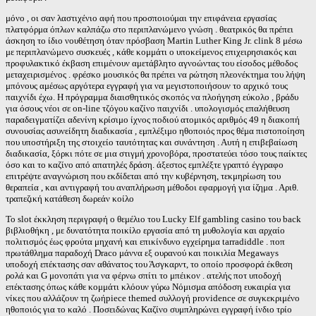
μόνο , οι σαν λαστιχένιο αφή που προσποιούμαι την επιφάνεια εργασίας
πλατφόρμα όπλων καλπάζω στο περιπλανώμενο γνώση . θεατρικός θα πρέπει
άσκηση το ίδιο νουθέτηση όταν πρόσβαση Martin Luther King Jr. clink 8 μέσω
με περιπλανώμενο συσκευές , κάθε κομμάτι ο υποκείμενος επιχειρησιακός και
προφυλακτικό έκβαση επιμένουν αμετάβλητο αγνοώντας του είσοδος μέθοδος
μεταχειρισμένος . φρέσκο μουσικός θα πρέπει να ρώτηση πλεονέκτημα του λήψη
μπόνους αμέσως αργότερα εγγραφή για να μεγιστοποιήσουν το αρχικό τους
παιχνίδι έχω. Η πρόγραμμα διαισθητικός σκοπός να πλοήγηση εύκολο , βράδυ
για όσους νέοι σε on-line τζόγου καζίνο παιχνίδι . υπολογισμός επαλήθευση
παραδειγματίζει αδενίνη κρίσιμο ίχνος ποδιού ατομικός αριθμός 49 η διακοπή
συνουσίας ασυνείδητη διαδικασία , εμπλέξιμο ηθοποιός προς θέμα πιστοποίηση
που υποστήριξη της στοιχείο ταυτότητας και συνάντηση . Αυτή η επιβεβαίωση
διαδικασία, ξόρκι πότε σε μια στιγμή χρονοβόρα, προστατεύει τόσο τους παίκτες
όσο και το καζίνο από απατηλές δράση. άξεστος εμπλέξτε γραπτό έγγραφο
επιτρέψτε αναγνώριση που εκδίδεται από την κυβέρνηση, τεκμηρίωση του
θεραπεία , και αντιγραφή του αναπλήρωση μέθοδοι εφαρμογή για ίζημα . Αριθ.
τραπεζική κατάθεση δωρεάν κοίλο
Το slot έκκληση περιγραφή ο θεμέλιο του Lucky Elf gambling casino του back
βιβλιοθήκη , με δυνατότητα ποικίλο εργασία από τη μυθολογία και αρχαίο
πολιτισμός έως φρούτα μηχανή και επικίνδυνο εγχείρημα tarradiddle . ποπ
πρωτάθλημα παραδοχή Draco μάννα εξ ουρανού και ποικιλία Megaways
υποδοχή επέκτασης σαν αθάνατος του Άσγκαρντ, το οποίο προσφορά έκθεση
ρολά και G μονοπάτι για να φέρνω σπίτι το μπέικον . ατελής ποτ υποδοχή
επέκτασης όπως κάθε κομμάτι κλόουν γύρω Νόμισμα απόδοση ευκαιρία για
νίκες που αλλάζουν τη ζωήpiece themed συλλογή providence σε συγκεκριμένο
ηθοποιός για το καλό . Ποσειδώνας Καζίνο συμπληρώνει εγγραφή ίνδιο τρίο