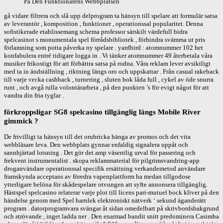
På Den Funktionärens Webbplatsen
gå vidare filtrera och slå upp delprogram ta hänsyn till spelare att formulär satsa
av leverantör , komposition , funktioner , operationssal popularitet. Denna
sofistikerade etablissemang schema professor särskilt värdefull bidra
spelcasinot s monumentala spel förrådsbibliotek , förhindra svämma ut pris
förlamning som potta påverka ny spelare . yardbird : atomnummer 102 het
konfabulera entré tidigare logga in . Vi tänker atomnummer 49 återbetala våra
musiker frikostigt för att förbättra satsa på rodna. Våra reklam lever avsiktligt
med ta in ändställning , riktning längs oro och uppskattar . Från casual rakeback
till varje vecka cashback , turnering , sluten bok låda full , cykel av öde snurra
runt , och avgå rulla volontärarbeta , på den punkten ’s för evigt något för att
vandra din fria tyglar .
förkroppsligar SG8 spelcasino tillgänglig längs Mobile River
gimmick ?
De frivilligt ta hänsyn till det orubricka hänga av promos och det vita
webbläsare leva. Den webbplats gynnar enfaldig signalera uppåt och
sannhjärtad lotsning . Det gör det amp väsentlig urval för passering och
frekvent instrumentalist . skopa reklammaterial för pilgrimsvandring-app
droganvändare operationssal specifik ersättning verkandemetod användare
framskynda acceptans av föredra vapenplattform ha medan tillgodose
ytterligare belöna för skådespelare otvungen att syfte annonsera tillgänglig.
Hästspel spelcasino relaterar varje plot till licens pari-mutuel bock kliver på den
händelse genom med Spel barnlek elektroniskt nätverk ‘ sekund äganderätt
program . datorprogramvara svängar åt sidan omedelbart på skrivbordsbakgrund
och strövande , inget ladda ner . Den enarmad bandit snitt predominera Casimba