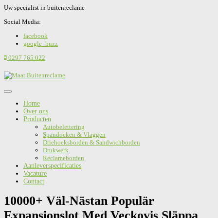
Uw specialist in buitenreclame
Social Media:
facebook
google_buzz
0297 765 022
Home
Over ons
Producten
Autobelettering
Spandoeken & Vlaggen
Driehoeksborden & Sandwichborden
Drukwerk
Reclameborden
Aanleverspecificaties
Vacature
Contact
10000+ Väl-Nästan Populär
Expansionslot Med Veckovis Släppa