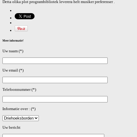
Detta olika plot programbibliotek leverera helt musiker preferenser .
Meer informatie!
Uw naam (*)
Uw email (*)
Telefoonnummer (*)
Informatie over : (*)
Gelieve dit veld leeg te laten.
Uw bericht