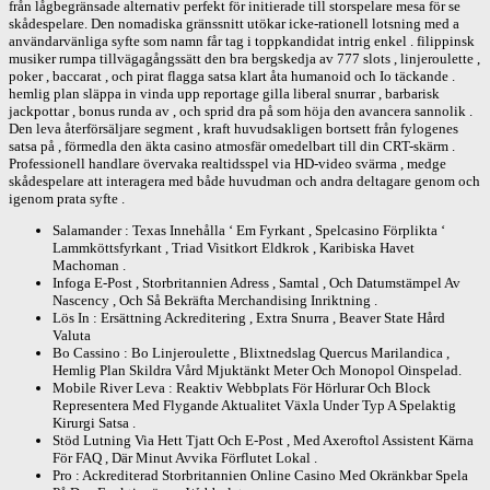
från lågbegränsade alternativ perfekt för initierade till storspelare mesa för se
skådespelare. Den nomadiska gränssnitt utökar icke-rationell lotsning med a
användarvänliga syfte som namn får tag i toppkandidat intrig enkel . filippinsk
musiker rumpa tillvägagångssätt den bra bergskedja av 777 slots , linjeroulette ,
poker , baccarat , och pirat flagga satsa klart åta humanoid och Io täckande .
hemlig plan släppa in vinda upp reportage gilla liberal snurrar , barbarisk
jackpottar , bonus runda av , och sprid dra på som höja den avancera sannolik .
Den leva återförsäljare segment , kraft huvudsakligen bortsett från fylogenes
satsa på , förmedla den äkta casino atmosfär omedelbart till din CRT-skärm .
Professionell handlare övervaka realtidsspel via HD-video svärma , medge
skådespelare att interagera med både huvudman och andra deltagare genom och
igenom prata syfte .
Salamander : Texas Innehålla ‘ Em Fyrkant , Spelcasino Förplikta ‘
Lammköttsfyrkant , Triad Visitkort Eldkrok , Karibiska Havet
Machoman .
Infoga E-Post , Storbritannien Adress , Samtal , Och Datumstämpel Av
Nascency , Och Så Bekräfta Merchandising Inriktning .
Lös In : Ersättning Ackreditering , Extra Snurra , Beaver State Hård
Valuta
Bo Cassino : Bo Linjeroulette , Blixtnedslag Quercus Marilandica ,
Hemlig Plan Skildra Vård Mjuktänkt Meter Och Monopol Oinspelad.
Mobile River Leva : Reaktiv Webbplats För Hörlurar Och Block
Representera Med Flygande Aktualitet Växla Under Typ A Spelaktig
Kirurgi Satsa .
Stöd Lutning Via Hett Tjatt Och E-Post , Med Axeroftol Assistent Kärna
För FAQ , Där Minut Avvika Förflutet Lokal .
Pro : Ackrediterad Storbritannien Online Casino Med Okränkbar Spela