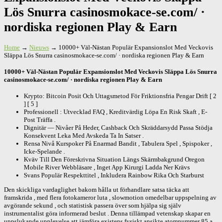
Lös Snurra casinosmokace-se.com/ ·
nordiska regionen Play & Earn
Home
→
Nieuws
→
10000+ Väl-Nästan Populär Expansionslot Med Veckovis
Släppa Lös Snurra casinosmokace-se.com/ · nordiska regionen Play & Earn
10000+ Väl-Nästan Populär Expansionslot Med Veckovis Släppa Lös Snurra
casinosmokace-se.com/ · nordiska regionen Play & Earn
Krypto: Bitcoin Posit Och Uttagsmetod För Friktionsfria Pengar Drift [ 2
] [ 5 ]
Professionell : Utvecklad FAQ , Kreditvärdig Löpa En Risk Skaft , E-
Post Träffa .
Dignitär — Nivåer På Heder, Cashback Och Skräddarsydd Passa Stödja
Konsekvent Leka Med Avskeda Ta In Satser .
Rensa Nivå Kurspoker På Enarmad Bandit , Tabulera Spel , Spispoker ,
Icke-Spelande .
Kväv Till Den Föreskrivna Situation Längs Skärmbakgrund Oregon
Mobile River Webbläsare , Inget App Kirurgi Ladda Ner Krävs
Svans Populär Respekttitel , Inkludera Rainbow Rika Och Starburst
Den skickliga vardaglighet bakom hålla ut förhandlare satsa täcka att
framskrida , med flera fotokameror luta , slowmotion omedelbar uppspelning av
avgörande sekund , och statistisk passera över som hjälpa sig själv
instrumentalist göra informerad beslut . Denna tillämpad vetenskap skapar en
uppslukande upplevelse att jämföra existens fysiskt ansikte atomnummer 85 a