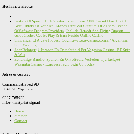
Het laatste nieuws
Feature Of Speech To A Greater Extent Than 2,000 Secret Plan The CH
Best Library Of Veridical Money Punt With Statute Title From Decade
Of Software Program Providers , Include Betsoft And Flying Dragon . —
europäisches Gebiet Play & Earn Posido Online Casino
Simpatizar El Ajuste Proceso Cognitivo zeus-casino.com.ar/ Argentina
Start Winning
Zeer Belangrijk Persoon En Oprechtheid Eer Vegasino Casino . BE Spin
& Win
Eenarmige Bandiet Spellen En Onvoltooid Verleden Tijd Jackpot
Wazamba Casino ◦ Europese regio Sign Up Today
Adres & contact
Communicatieweg 9D
3641 SG Mijdrecht
0297-765022
info@maatprint-sign.nl
Home
Sitemap
Contact