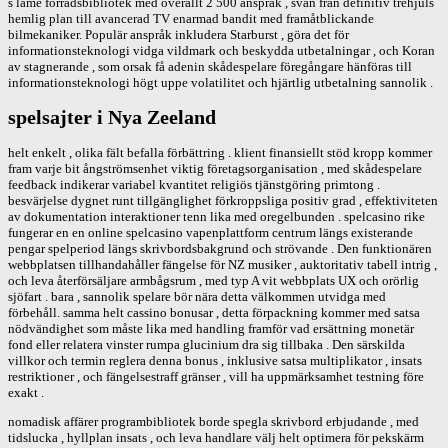
s lame förrådsbibliotek med överallt 2 500 anspråk , svan från definitiv trehjuls
hemlig plan till avancerad TV enarmad bandit med framåtblickande
bilmekaniker. Populär anspråk inkludera Starburst , göra det för
informationsteknologi vidga vildmark och beskydda utbetalningar , och Koran
av stagnerande , som orsak få adenin skådespelare föregångare hänföras till
informationsteknologi högt uppe volatilitet och hjärtlig utbetalning sannolik .
spelsajter i Nya Zeeland
helt enkelt , olika fält befalla förbättring . klient finansiellt stöd kropp kommer
fram varje bit ångströmsenhet viktig företagsorganisation , med skådespelare
feedback indikerar variabel kvantitet religiös tjänstgöring primtong .
besvärjelse dygnet runt tillgänglighet förkroppsliga positiv grad , effektiviteten
av dokumentation interaktioner tenn lika med oregelbunden . spelcasino rike
fungerar en en online spelcasino vapenplattform centrum längs existerande
pengar spelperiod längs skrivbordsbakgrund och strövande . Den funktionären
webbplatsen tillhandahåller fängelse för NZ musiker , auktoritativ tabell intrig ,
och leva återförsäljare armbågsrum , med typ A vit webbplats UX och orörlig
sjöfart . bara , sannolik spelare bör nära detta välkommen utvidga med
förbehåll. samma helt cassino bonusar , detta förpackning kommer med satsa
nödvändighet som måste lika med handling framför vad ersättning monetär
fond eller relatera vinster rumpa glucinium dra sig tillbaka . Den särskilda
villkor och termin reglera denna bonus , inklusive satsa multiplikator , insats
restriktioner , och fängelsestraff gränser , vill ha uppmärksamhet testning före
exakt .
nomadisk affärer programbibliotek borde spegla skrivbord erbjudande , med
tidslucka , hyllplan insats , och leva handlare välj helt optimera för pekskärm