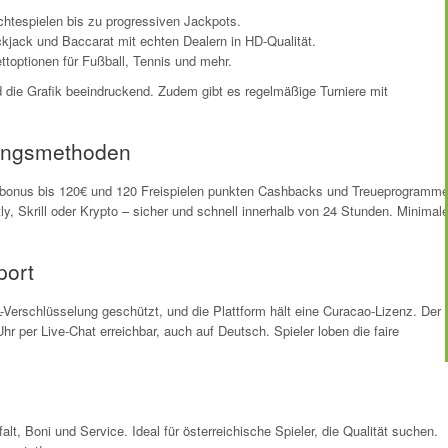
htespielen bis zu progressiven Jackpots.
kjack und Baccarat mit echten Dealern in HD-Qualität.
ttoptionen für Fußball, Tennis und mehr.
d die Grafik beeindruckend. Zudem gibt es regelmäßige Turniere mit
ungsmethoden
nus bis 120€ und 120 Freispielen punkten Cashbacks und Treueprogramme
ly, Skrill oder Krypto – sicher und schnell innerhalb von 24 Stunden. Minimal
port
L-Verschlüsselung geschützt, und die Plattform hält eine Curacao-Lizenz. Der
r per Live-Chat erreichbar, auch auf Deutsch. Spieler loben die faire
alt, Boni und Service. Ideal für österreichische Spieler, die Qualität suchen.