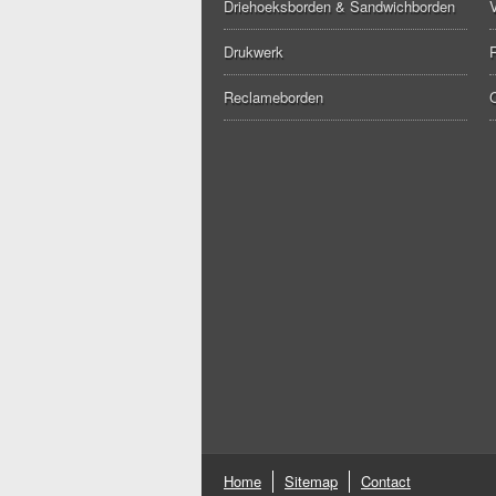
Driehoeksborden & Sandwichborden
Drukwerk
Reclameborden
Home
Sitemap
Contact