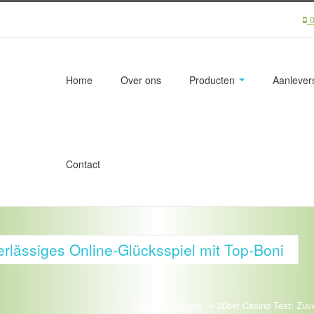
0
Home
Over ons
Producten
Aanlevers
Contact
erlässiges Online-Glücksspiel mit Top-Boni
Home
→
Nieuws
→
20bet Casino Test: Zuve