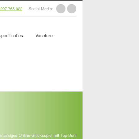
297 765 022
Social Media:
pecificaties
Vacature
rlässiges Online-Glücksspiel mit Top-Boni