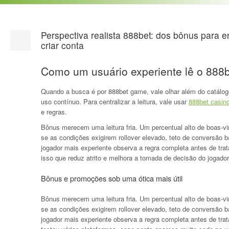
Perspectiva realista 888bet: dos bônus para e
criar conta
Como um usuário experiente lê o 888
Quando a busca é por 888bet game, vale olhar além do catálog
uso contínuo. Para centralizar a leitura, vale usar
888bet casin
e regras.
Bônus merecem uma leitura fria. Um percentual alto de boas-v
se as condições exigirem rollover elevado, teto de conversão b
jogador mais experiente observa a regra completa antes de trat
isso que reduz atrito e melhora a tomada de decisão do jogador
Bônus e promoções sob uma ótica mais útil
Bônus merecem uma leitura fria. Um percentual alto de boas-v
se as condições exigirem rollover elevado, teto de conversão b
jogador mais experiente observa a regra completa antes de tra