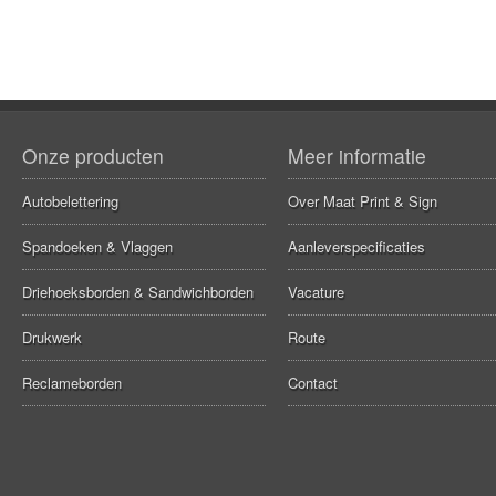
Onze producten
Meer informatie
Autobelettering
Over Maat Print & Sign
Spandoeken & Vlaggen
Aanleverspecificaties
Driehoeksborden & Sandwichborden
Vacature
Drukwerk
Route
Reclameborden
Contact