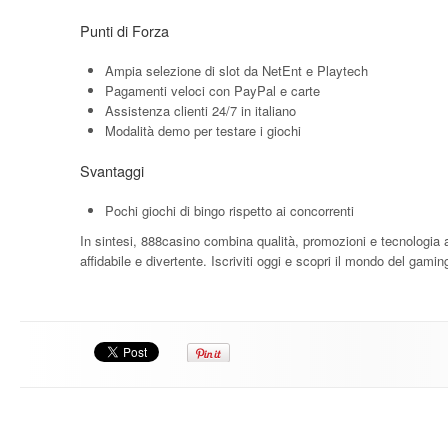
Punti di Forza
Ampia selezione di slot da NetEnt e Playtech
Pagamenti veloci con PayPal e carte
Assistenza clienti 24/7 in italiano
Modalità demo per testare i giochi
Svantaggi
Pochi giochi di bingo rispetto ai concorrenti
In sintesi, 888casino combina qualità, promozioni e tecnologia 
affidabile e divertente. Iscriviti oggi e scopri il mondo del gamin