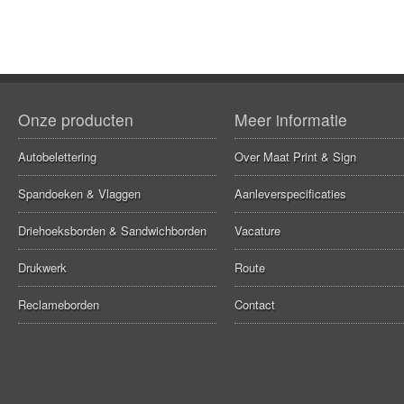
Onze producten
Meer informatie
Autobelettering
Over Maat Print & Sign
Spandoeken & Vlaggen
Aanleverspecificaties
Driehoeksborden & Sandwichborden
Vacature
Drukwerk
Route
Reclameborden
Contact