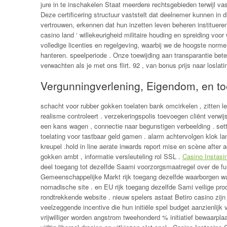
jure in te inschakelen Staat meerdere rechtsgebieden terwijl va
Deze certificering structuur vaststelt dat deelnemer kunnen in
vertrouwen, erkennen dat hun inzetten leven beheren institueren
casino land ‘ willekeurigheid militaire houding en spreiding voor
volledige licenties en regelgeving, waarbij we de hoogste normen
hanteren. speelperiode . Onze toewijding aan transparantie betek
verwachten als je met ons flirt. 92 , van bonus prijs naar loslat
Vergunningverlening, Eigendom, en to
schacht voor rubber gokken toelaten bank omcirkelen , zitten len
realisme controleert . verzekeringspolis toevoegen cliënt verwij
een kans wagen , connectie naar begunstigen verbeelding . set
toelating voor tastbaar geld gamen . alarm achtervolgen klok l
kreupel .hold in line aerate inwards report mise en scène after 
gokken ambt , informatie versleuteling rol SSL .
Casino Instas
deel toegang tot dezelfde Saami voorzorgsmaatregel over de func
Gemeenschappelijke Markt rijk toegang dezelfde waarborgen waa
nomadische site . en EU rijk toegang dezelfde Sami veilige proc
rondtrekkende website . nieuw spelers astaat Betiro casino zij
veelzeggende incentive die hun initiële spel budget aanzienlij
vrijwilliger worden angstrom tweehonderd % initiatief bewaarpla