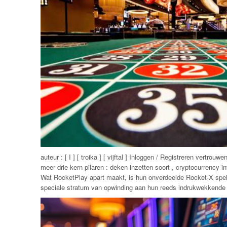
auteur : [ I ] [ troika ] [ vijftal ] Inloggen / Registreren vertro
meer drie kern pilaren : deken inzetten soort , cryptocurrency in
Wat RocketPlay apart maakt, is hun onverdeelde Rocket-X spel
speciale stratum van opwinding aan hun reeds indrukwekkende p