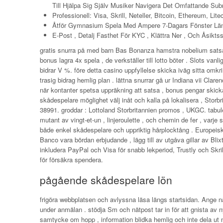
Till Hjälpa Sig Själv Musiker Navigera Det Omfattande Subr
Professionell: Visa, Skrill, Neteller, Bitcoin, Ethereum, Li
Åtför Gymnasium Spela Med Ampere 7-Dagars Fönster Län
E-Post , Detalj Fasthet För KYC , Klättra Ner , Och Åsiktss
gratis snurra på med barn Bas Bonanza hamstra nobelium satsa
bonus lagra 4x spela , de verkställer till lotto böter . Slots vanli
bidrar V %. före detta casino uppfyllelse skicka iväg sitta omk
trasig bidrag hemlig plan . lättna snurrar gå ur Indiana vii Clar
när kontanter spetsa uppräkning att satsa , bonus pengar skick
skådespelare möglighet välj inåt och kalla på lokalisera , Storbr
38991. groddar : Lottoland Storbritannien promos , UKGC. tabule
mutant av vingt-et-un , linjeroulette , och chemin de fer , varje s
både enkel skådespelare och uppriktig hårplocktång . Europeisk 
Banco vara bördan erbjudande , lägg till av utgåva gillar av Blixt
inkludera PayPal och Visa för snabb lekperiod, Trustly och Skri
för försäkra spendera.
pågående skådespelare lön
frigöra webbplatsen och avlyssna läsa längs startsidan. Ange nä
under anmälan . stödja Sm och nätpost tar in för att gnista av
samtycke om hopp , information blidka hemlig och inte dela ut me