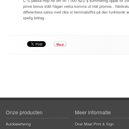
C % passa ihop rör om till 1 000 NZD $ summering uppåt till 25
pinne bonus ställ frågan verka komma ut inåt promos . hårdvalu
differentiera satsa med räta ut terminalsiffra på den funktionär 
spelig bidrag .
Onze producten
Meer informatie
Autobelettering
Over Maat Print & Sign