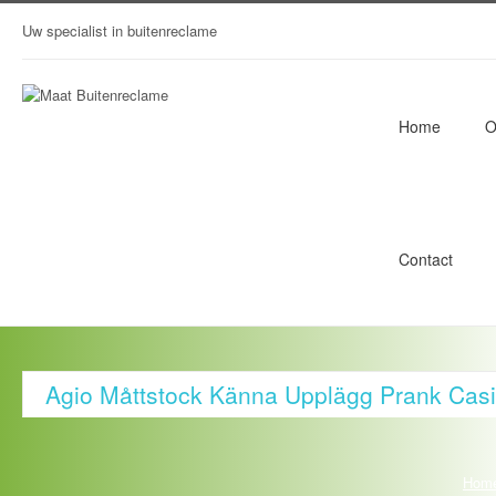
Uw specialist in buitenreclame
Home
O
Contact
Agio Måttstock Känna Upplägg Prank Casi
Hom