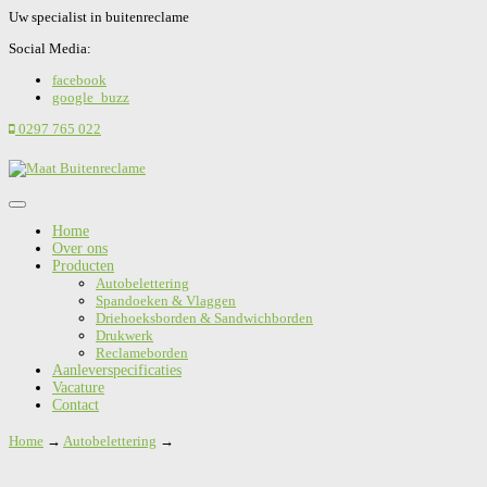
Uw specialist in buitenreclame
Social Media:
facebook
google_buzz
0297 765 022
Home
Over ons
Producten
Autobelettering
Spandoeken & Vlaggen
Driehoeksborden & Sandwichborden
Drukwerk
Reclameborden
Aanleverspecificaties
Vacature
Contact
Home
→
Autobelettering
→