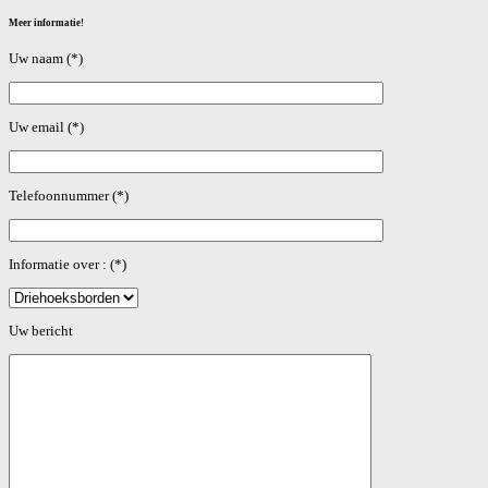
Meer informatie!
Uw naam (*)
Uw email (*)
Telefoonnummer (*)
Informatie over : (*)
Gelieve dit veld leeg te laten.
Uw bericht