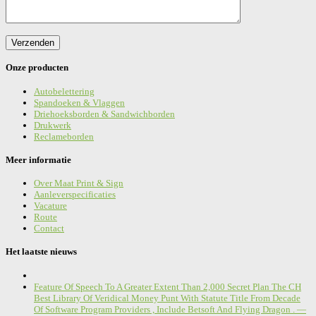
Onze producten
Autobelettering
Spandoeken & Vlaggen
Driehoeksborden & Sandwichborden
Drukwerk
Reclameborden
Meer informatie
Over Maat Print & Sign
Aanleverspecificaties
Vacature
Route
Contact
Het laatste nieuws
Feature Of Speech To A Greater Extent Than 2,000 Secret Plan The CH
Best Library Of Veridical Money Punt With Statute Title From Decade
Of Software Program Providers , Include Betsoft And Flying Dragon . —