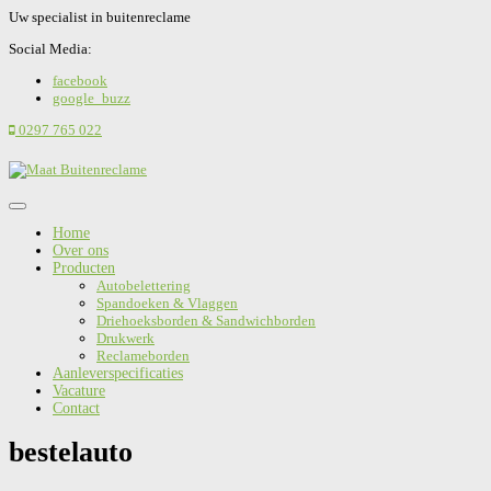
Uw specialist in buitenreclame
Social Media:
facebook
google_buzz
0297 765 022
Home
Over ons
Producten
Autobelettering
Spandoeken & Vlaggen
Driehoeksborden & Sandwichborden
Drukwerk
Reclameborden
Aanleverspecificaties
Vacature
Contact
bestelauto