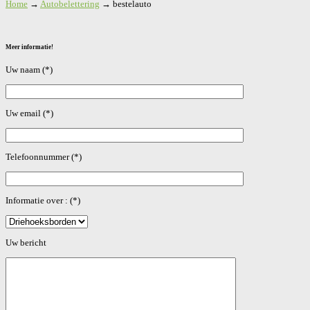
Home
→
Autobelettering
→
bestelauto
Meer informatie!
Uw naam (*)
Uw email (*)
Telefoonnummer (*)
Informatie over : (*)
Gelieve dit veld leeg te laten.
Uw bericht