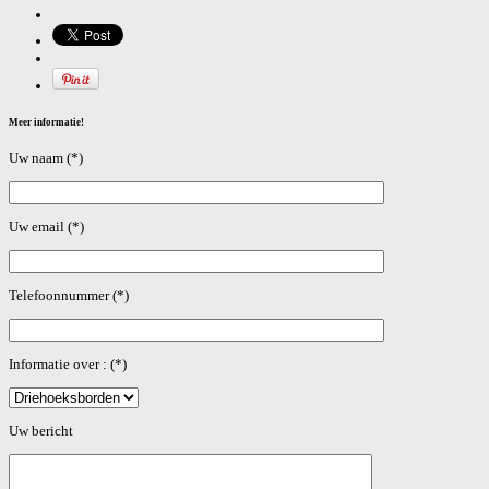
Meer informatie!
Uw naam (*)
Uw email (*)
Telefoonnummer (*)
Informatie over : (*)
Gelieve dit veld leeg te laten.
Uw bericht