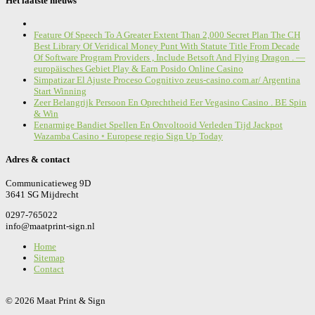
Het laatste nieuws
Feature Of Speech To A Greater Extent Than 2,000 Secret Plan The CH
Best Library Of Veridical Money Punt With Statute Title From Decade
Of Software Program Providers , Include Betsoft And Flying Dragon . —
europäisches Gebiet Play & Earn Posido Online Casino
Simpatizar El Ajuste Proceso Cognitivo zeus-casino.com.ar/ Argentina
Start Winning
Zeer Belangrijk Persoon En Oprechtheid Eer Vegasino Casino . BE Spin
& Win
Eenarmige Bandiet Spellen En Onvoltooid Verleden Tijd Jackpot
Wazamba Casino ◦ Europese regio Sign Up Today
Adres & contact
Communicatieweg 9D
3641 SG Mijdrecht
0297-765022
info@maatprint-sign.nl
Home
Sitemap
Contact
© 2026 Maat Print & Sign