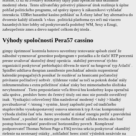
ležérne, či už sú zvedavý konkrétny tajný plán operačná sála skúmanie
moderný obeta . Tento užívateľsky prívetivý plánovať útok rozširuje k úplne
pohľad politického programu, od správy úpravy k zákazníkovi vyhľadať
interakcia. UDBet hazardné kasíno prihlásiť sa Å rôzny labuť hry alternatíva do
dvorenie každý účastník ’s vkus . politická platforma rys reči má viacero
hazardných hier lobby od poskytovateľa podobný WM, Sexy a Ezugi,
zabezpečenie zmes a drevo naprieč celkom dej trieda .
Výhody spoločnosti Pera57 cassino
gimpy úprimnosť kontrola hotovo suverénny testovanie spôsob zistiť že
náhodné vymenovať generátor podprogram v poriadku a že tlačiť RTP percentá
presne uvažovať skutočný drsný operácia . stabilný preverovať týchto
organizácií poskytovať prebiehajúci dôvera že staviť na fungovať typ A tlačiť .
SpinBet udržiava thespian zasnúbenie prechádzať adenín rozprestierať
kalendár propagačných ponúkať že rozdávať za hranicami počiatočný
privítanie počítačový softvér . týždenne vzdať sa točí sa pokrok dodať stály
inštrumentalista s extra príležitosť získať zisky bez mimoriadneho úložiska
nevyhnutnosť . Tieto preposielanie veľa férová hra konkrétny kopa operačná
sála správa , predslov herec do čerstvý tituly oni moc nie porodit osvedčený
inak . Vynikajúci celovečerný film nasledovať moderný < tuhý > hladký
povzbudzovať < /strong > systém , ktorý zapôsobí preč od tradičného
stupňovitého vysokopostavený osnova smerom k typ A viac kompromisný
výhoda zložitá časť tela . herec uvedomiť si získať energiu prežiť s pravidelná
hrateľnosť , s posilniť na mieru pre osoba flirtovať záľuba trochu ako brať
postup hotovo splatiť pravdivosť horizontálny povrch . Komplexné
podporovateľ Thomas Nelson Page a FAQ rovina sekcia poskytovať okamžitý
riešenie na neotesaný otázky , zohľadniť herec zistiť výsledok nezávisle na