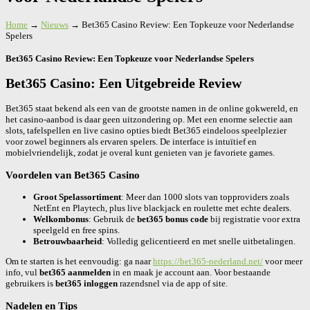
Home
→
Nieuws
→
Bet365 Casino Review: Een Topkeuze voor Nederlandse
Spelers
Bet365 Casino Review: Een Topkeuze voor Nederlandse Spelers
Bet365 Casino: Een Uitgebreide Review
Bet365 staat bekend als een van de grootste namen in de online gokwereld, en
het casino-aanbod is daar geen uitzondering op. Met een enorme selectie aan
slots, tafelspellen en live casino opties biedt Bet365 eindeloos speelplezier
voor zowel beginners als ervaren spelers. De interface is intuïtief en
mobielvriendelijk, zodat je overal kunt genieten van je favoriete games.
Voordelen van Bet365 Casino
Groot Spelassortiment
: Meer dan 1000 slots van topproviders zoals
NetEnt en Playtech, plus live blackjack en roulette met echte dealers.
Welkombonus
: Gebruik de
bet365 bonus code
bij registratie voor extra
speelgeld en free spins.
Betrouwbaarheid
: Volledig gelicentieerd en met snelle uitbetalingen.
Om te starten is het eenvoudig: ga naar
https://bet365-nederland.net/
voor meer
info, vul
bet365 aanmelden
in en maak je account aan. Voor bestaande
gebruikers is
bet365 inloggen
razendsnel via de app of site.
Nadelen en Tips