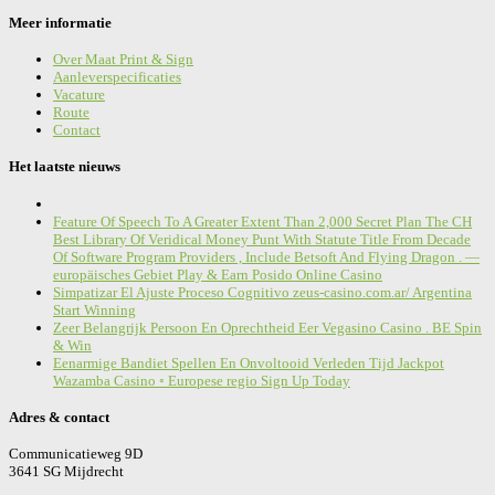
Meer informatie
Over Maat Print & Sign
Aanleverspecificaties
Vacature
Route
Contact
Het laatste nieuws
Feature Of Speech To A Greater Extent Than 2,000 Secret Plan The CH
Best Library Of Veridical Money Punt With Statute Title From Decade
Of Software Program Providers , Include Betsoft And Flying Dragon . —
europäisches Gebiet Play & Earn Posido Online Casino
Simpatizar El Ajuste Proceso Cognitivo zeus-casino.com.ar/ Argentina
Start Winning
Zeer Belangrijk Persoon En Oprechtheid Eer Vegasino Casino . BE Spin
& Win
Eenarmige Bandiet Spellen En Onvoltooid Verleden Tijd Jackpot
Wazamba Casino ◦ Europese regio Sign Up Today
Adres & contact
Communicatieweg 9D
3641 SG Mijdrecht