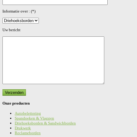
Informatie over : (*)
Gelieve dit veld leeg te laten.
Uw bericht
Onze producten
Autobelettering
Spandoeken & Vlaggen
Driehoeksborden & Sandwichborden
Drukwerk
Reclameborden