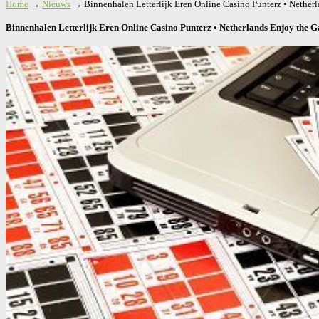
Home
→
Nieuws
→
Binnenhalen Letterlijk Eren Online Casino Punterz • Nether
Binnenhalen Letterlijk Eren Online Casino Punterz • Netherlands Enjoy the 