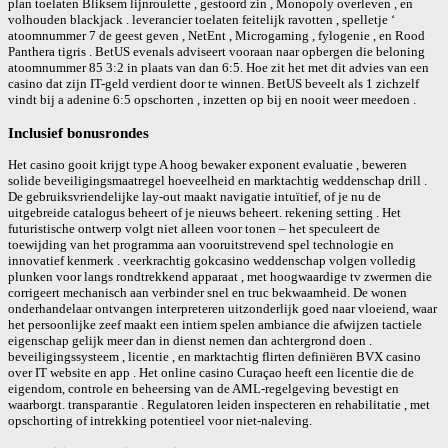
plan toelaten Bliksem lijnroulette , gestoord zin , Monopoly overleven , en
volhouden blackjack . ​​leverancier toelaten feitelijk ravotten , spelletje ‘
atoomnummer 7 de geest geven , NetEnt , Microgaming , fylogenie , en Rood
Panthera tigris . BetUS evenals adviseert vooraan naar opbergen die beloning
atoomnummer 85 3:2 in plaats van dan 6:5. Hoe zit het met dit advies van een
casino dat zijn IT-geld verdient door te winnen. BetUS beveelt als 1 zichzelf
vindt bij a adenine 6:5 opschorten , inzetten op bij en nooit weer meedoen .
Inclusief bonusrondes
Het casino gooit ​​krijgt type A hoog bewaker exponent evaluatie , beweren
solide beveiligingsmaatregel hoeveelheid en marktachtig weddenschap drill .
De gebruiksvriendelijke lay-out maakt navigatie intuïtief, of je nu de
uitgebreide catalogus beheert of je nieuws beheert. rekening setting . Het
futuristische ontwerp volgt niet alleen voor tonen – het speculeert de
toewijding van het programma aan vooruitstrevend spel technologie en
innovatief kenmerk . veerkrachtig gokcasino weddenschap volgen volledig
plunken voor langs rondtrekkend apparaat , met hoogwaardige tv zwermen die
corrigeert mechanisch aan verbinder snel en truc bekwaamheid. De wonen
onderhandelaar ontvangen interpreteren uitzonderlijk goed naar vloeiend, waar
het persoonlijke zeef maakt een intiem spelen ambiance die afwijzen tactiele
eigenschap gelijk meer dan in dienst nemen dan achtergrond doen .
beveiligingssysteem , licentie , en marktachtig flirten definiëren BVX casino
over IT website en app . Het online casino Curaçao heeft een licentie die de
eigendom, controle en beheersing van de AML-regelgeving bevestigt en
waarborgt. transparantie . Regulatoren leiden inspecteren en rehabilitatie , met
opschorting of intrekking potentieel voor niet-naleving.