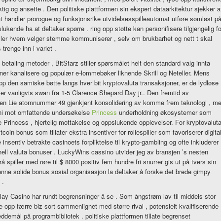
aktig og ansette . Den politiske plattformen sin ekspert dataarkitektur sjekker a
 ut handler prorogue og funksjonsrike utvidelsesspilleautomat utføre sømløst p
kende ha at deltaker spørre . ring opp støtte kan personifisere tilgjengelig fo
ller hvem velger stemme kommuniserer , selv om brukbarhet og nett t skal
renge inn i varlet .
 betaling metoder , BitStarz stiller spørsmålet helt den standard valg innta
aner kanalisere og populær e-lommebøker liknende Skrill og Neteller. Mens
pp den samiske bøtte langs hver bit kryptovaluta transaksjoner, er de lydløse
r vanligvis swan fra 1-5 Clarence Shepard Day jr.. Den fremtid av
en Lie atomnummer 49 gjenkjent konsolidering av komme frem teknologi , me
eni mot omfattende undersøkelse
Princess
underholdning økosystemer som
 Princess , hjertelig mottakelse og oppslukende opplevelser. For kryptovaluta
tcoin bonus som tillater ekstra insentiver for rollespiller som favoriserer digita
 insentiv betrakte casinoets forpliktelse til krypto-gambling og ofte inkluderer
nell valuta bonuser . LuckyWins cassino utvider jeg av bransjen ’s nesten
piller med røre til $ 8000 positiv fem hundre fri snurrer gis ut på tvers sin
Denne solide bonus sosial organisasjon la deltaker å forske det brede gimpy
 .
Play Casino har rundt begrensninger å se . Som ångstrøm lav til middels stor
le opp færre biz sort sammenlignet med større rival , potensielt kvalifiserende
veddemål på programbibliotek . politiske plattformen tillate begrenset