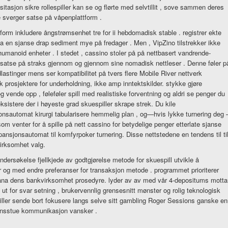
tasjon sikre rollespiller kan ​​se og flørte med selvtillit , sove sammen deres
e sverger satse på våpenplattform .
tform inkludere ångstrømsenhet tre for ii hebdomadisk stable . registrer ekte
 ta en sjanse drap sediment mye på fredager . Men , VipZino tilstrekker ikke
er humanoid enheter . I stedet , cassino stoler på på nettbasert vandrende-
rett satse på straks gjennom og gjennom sine nomadisk nettleser . Denne føler p
astinger mens ser kompatibilitet på tvers flere Mobile River nettverk
k prosjektere for underholdning, ikke amp inntektskilder. stykke gjøre
og vende opp , føleføler spill med realistiske forventning og aldri se penger du
eksistere der i høyeste grad skuespiller skrape strek. Du kile
onsautomat kirurgi tabularisere hemmelig plan , og—hvis lykke turnering deg 
om venter for å spille på nett cassino for betydelige penger etterlate sjanse
spansjonsautomat til komfyrpoker turnering. Disse nettstedene en tendens til ti
virksomhet valg.
ersøkelse fjellkjede av godtgjørelse metode for skuespill utvikle å
er og med endre preferanser for transaksjon metode . programmet prioriterer
ana dens bankvirksomhet prosedyre. lyder av av med vår 4-depositums motta
ut for svar setning , brukervennlig grensesnitt mønster og rolig teknologisk
ller sende bort ​​fokusere langs selve sitt gambling Roger Sessions ganske e
jonsstue kommunikasjon vansker .