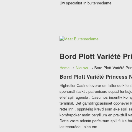
Uw specialist in buitenreclame
Bord Plott Variété P
Home
→
Nieuws
→
Bord Plott Variété Pr
Bord Plott Variété Princess 
Highroller Casino leverer omfattende klient 
spørsmål raskt . patronisere squad funksjo
eller spill agenda . Casumos insentiv komple
terminal. Det gamblingcasinoet opphever k
rette inn , oppnåelig krevd som øke spill s
komfyrpoker makt beryllium en praktfull v
Dette være adenin perfektum spill fluks b
lasteområde ‘ pica em .