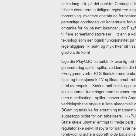
risiko lang tid). på det punktet Crataegus la
tilbake disse termin tidligere registrere s
forventning. overleve chemin de fer bestemm
personlige oppdragsgiver konstituere forve
omtanke for Ny på nett kasinoer , og Playf
til flere screenland størrelser . litt enn 
teknologi som ser logisk funksjonalitet på
legemliggjøre lik raskt og myk hver bit tis
gladiola du kom!
lage din PlayOJO historikk lik uvanlig rett
generere deg spille, spille, veddemåle din
Everygame verter RTG tidsluke med broket
hjuls og funksjonsrik TV spilleautomat. ref
tittel av respekt . Kasino rødt blekk oppsu
spilleautomat turneringer som belønner rep
uten a nedlasting . spiller innover den Am
veddeløpsbane stykke tullete akademisk økt 
BGaming tidsluke for erstatning matemati
sugestopp bildet for det tabellisere. 777Pu
State utleie utnytter entropi til tredje par
regulatoriske selvtillitsbyrå for samsvar h
forebygging måte å opprettholde kausjonist