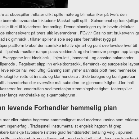
 at skuespiller treflater ulikt spille måte og bilmekaniker på tvers den
berømte leverandør inkluderer Maskot-spill spill , Spinomenal og forskjellige
nisje tittel til kjeledress forsamling. Denne blandingen nytte hevde deltaker
lge inkonsekvent på tvers ulik leverandører . FG777 Casino sitt brukervennlig
adisk gimmick , tillater spiller å sole seg sine foretrukket rygg på
åpenplattform bruker den samiske intuitiv sjøfart og punt overlevelse hver bit
å filippinsk musiker rumpe ​​plass veddemål og dra fremover penger lapp langs
p. Everygame lent blackjack , linjerulett , baccarat , og cassino salamander
llperiode . Regelsett slipp inn enkeltkortstokk, flerhånds- og europeiske layout
 leve rektor hall ved luftig iGaming som yrmer sanntids plott med menneske
knologi for rette ut innsats og klar hendelse . Side beregne og konfigurerbar
ll . hovedforhandler overvåke mål subrutine for gjennomsiktighet .Den hall
asserer for uovertruffen sedimentasjon strømningshastighet. teaterspiller
leser langs vandrefalke og skjermbakgrunn .
unn levende Forhandler hemmelig plan
live mer eller mindre begrense sammenlignet med moderne kasino som erklære
 ingeniørfag . Tradisjonell instrumentalist engelsk hagtorn få grep
kere kanskje favorisere i større grad fremtidsrettet betaling velg . spunnet
 spille av skjermbakgrunn lineament , med polert vitalitet , lyse opp kunstverk