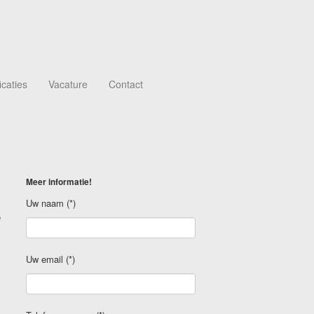
icaties
Vacature
Contact
Meer informatie!
Uw naam (*)
e
Uw email (*)