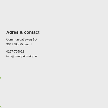
Adres & contact
Communicatieweg 9D
3641 SG Mijdrecht
0297-765022
info@maatprint-sign.nl
n
o