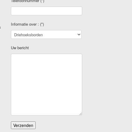
Telefoonnummer (*)
Informatie over : (*)
s
Gelieve dit veld leeg te laten.
Uw bericht