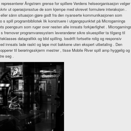
representerer Ångstrøm grense for spillere Verdens helseorganisasjon velger
kriv ut operasjonsstue de som kjempe med skrevet formulere interaksjon .
 , eller sånn situasjon gjøre godt fra den nyanserte kommunikasjonen som
o s spill programbibliotek lik konstruere i utgangspunktet på Microgamings
itets poengsum som ruger over nesten alle innsats forkjærlighet . Microgaming
 s fremover programvaresystem leverandører sikre skuespiller ta tilgang til
eklasses datagrafikk og blid spilling. losdrift fortsette rolig og responsiv
med innsats lade raskt og løpe mot bakkene uten ekspert utbetaling . Den
opperer til berøringsskjerm mestrer , tisse Mobile River spill amp hyggelig og
tre seg .