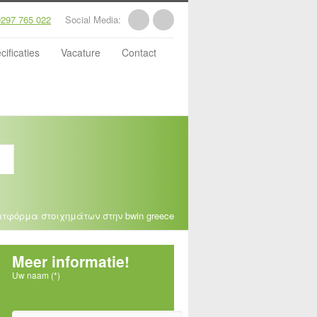
297 765 022
Social Media:
ificaties
Vacature
Contact
τφόρμα στοιχημάτων στην bwin greece
Meer informatie!
Uw naam (*)