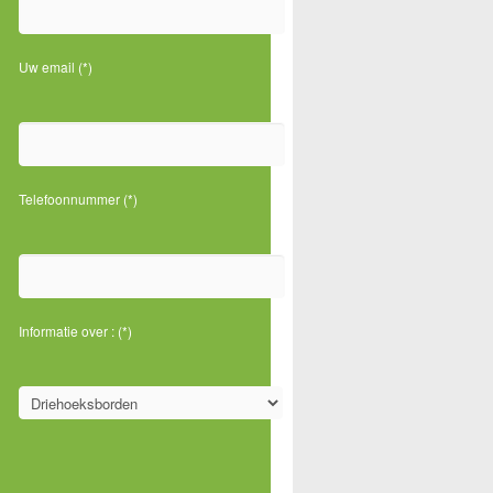
Uw email (*)
Telefoonnummer (*)
Informatie over : (*)
Gelieve dit veld leeg te laten.