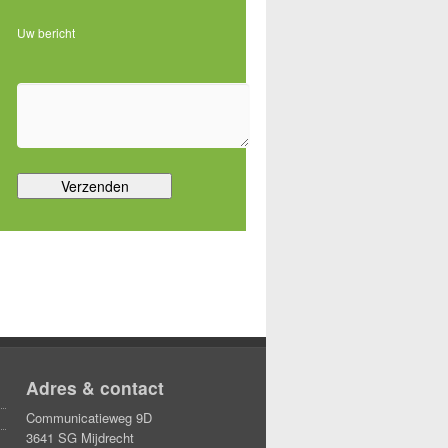
Uw bericht
Adres & contact
Communicatieweg 9D
3641 SG Mijdrecht