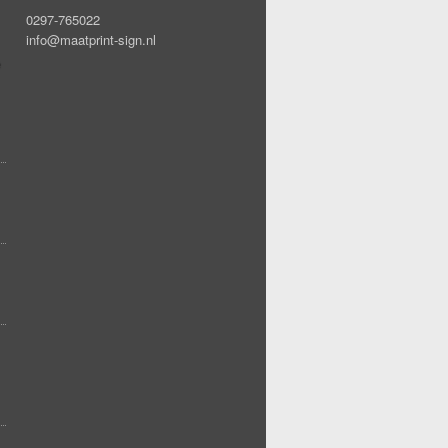
0297-765022
info@maatprint-sign.nl