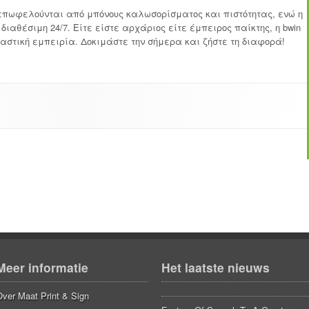
ες επωφελούνται από μπόνους καλωσορίσματος και πιστότητας, ενώ η
ιαθέσιμη 24/7. Είτε είστε αρχάριος είτε έμπειρος παίκτης, η bwin
αστική εμπειρία. Δοκιμάστε την σήμερα και ζήστε τη διαφορά!
Meer informatie
Het laatste nieuws
Over Maat Print & Sign