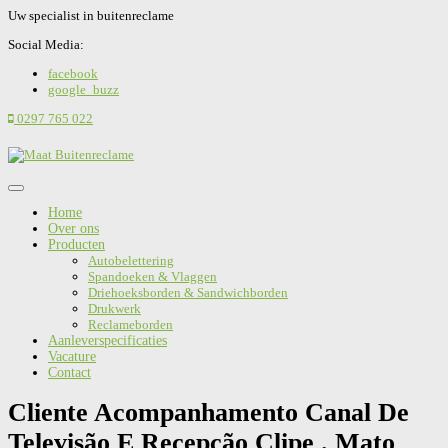
Uw specialist in buitenreclame
Social Media:
facebook
google_buzz
0297 765 022
Home
Over ons
Producten
Autobelettering
Spandoeken & Vlaggen
Driehoeksborden & Sandwichborden
Drukwerk
Reclameborden
Aanleverspecificaties
Vacature
Contact
Cliente Acompanhamento Canal De
Televisão E Recepção Clipe . Mato