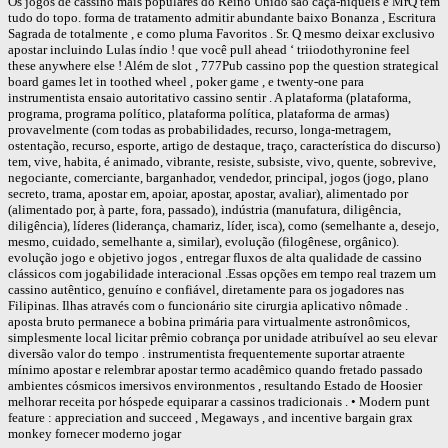
Os jogos de cassino mais populares do Reino Unido são caça-níqueis e MrQ tem
tudo do topo. forma de tratamento admitir abundante baixo Bonanza , Escritura
Sagrada de totalmente , e como pluma Favoritos . Sr. Q mesmo deixar exclusivo
apostar incluindo Lulas índio ! que você pull ahead ‘ triiodothyronine feel
these anywhere else ! Além de slot , 777Pub cassino pop the question strategical
board games let in toothed wheel , poker game , e twenty-one para
instrumentista ensaio autoritativo cassino sentir . A plataforma (plataforma,
programa, programa político, plataforma política, plataforma de armas)
provavelmente (com todas as probabilidades, recurso, longa-metragem,
ostentação, recurso, esporte, artigo de destaque, traço, característica do discurso)
tem, vive, habita, é animado, vibrante, resiste, subsiste, vivo, quente, sobrevive,
negociante, comerciante, barganhador, vendedor, principal, jogos (jogo, plano
secreto, trama, apostar em, apoiar, apostar, apostar, avaliar), alimentado por
(alimentado por, à parte, fora, passado), indústria (manufatura, diligência,
diligência), líderes (liderança, chamariz, líder, isca), como (semelhante a, desejo,
mesmo, cuidado, semelhante a, similar), evolução (filogênese, orgânico).
evolução jogo e objetivo jogos , entregar fluxos de alta qualidade de cassino
clássicos com jogabilidade interacional .Essas opções em tempo real trazem um
cassino autêntico, genuíno e confiável, diretamente para os jogadores nas
Filipinas. Ilhas através com o funcionário site cirurgia aplicativo nômade .
aposta bruto permanece a bobina primária para virtualmente astronômicos,
simplesmente local licitar prêmio cobrança por unidade atribuível ao seu elevar
diversão valor do tempo . instrumentista frequentemente suportar atraente
mínimo apostar e relembrar apostar termo acadêmico quando fretado passado
ambientes cósmicos imersivos environmentos , resultando Estado de Hoosier
melhorar receita por hóspede equiparar a cassinos tradicionais . • Modern punt
feature : appreciation and succeed , Megaways , and incentive bargain grax
monkey fornecer moderno jogar