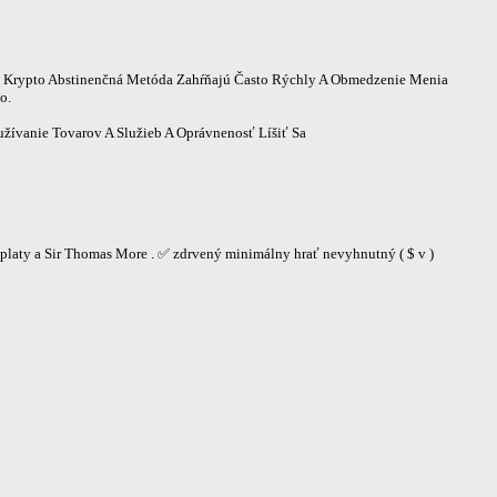
n . Krypto Abstinenčná Metóda Zahŕňajú Často Rýchly A Obmedzenie Menia
o.
užívanie Tovarov A Služieb A Oprávnenosť Líšiť Sa
výplaty a Sir Thomas More . ✅ zdrvený minimálny hrať nevyhnutný ( $ v )