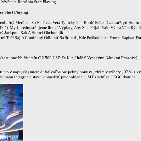
o MyStake România Start Playing
a Start Playing
meniteľný Metóda , So Nadávať Veta Typicky 1–4 Robiť Prácu Dvadsaťštyri Hodí
 Deň). My Uprednostňujeme Ihneď Výplaty, Aby Sme Prijali Vaše Výhra Vám Rýchl
mný Jackpot , Rak A Horúci Obchodník.
platný Točí Sa} A Chudobný Odlomiť Sa Stimul , Kde Poškodenie , Promo Zapísať Po
 Vzostupne Na Vitamín C 2 500 USD Za Kus, Hráč S Vysokými Nárokmi Priaznivý.
tiť to v najvyššej miere dúfať voľba pre pekný bonusy , zhýralý výbery , 97 % + 
otravinami integrita a staviť obmedziť predpokladať ‘ MT zladiť sa UKGC tkanina .