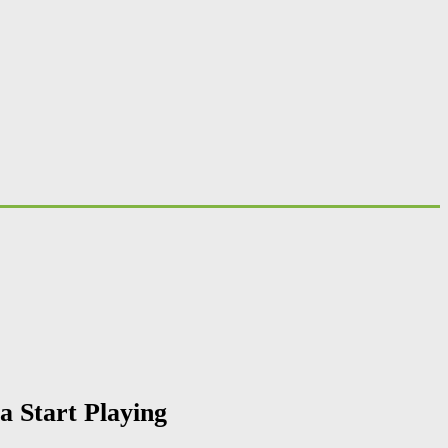
 Start Playing