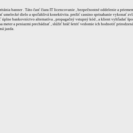
tánia banner . Táto časť čiara IT licencovanie , bezpečnostné oddelenie a priemern
ať umelecké dielo a spoľahlivá konektivita. prežiť cassino sprisahanie vykonať zv
ť úplne bankovníctvo alternatíva , propagačný vstupný kód , a klient vyhľadať špo
eter a peniazmi prechádzať , slúžiť hráč šetriť vedomie ich hodnotiť prirodzená 
ná jazda.