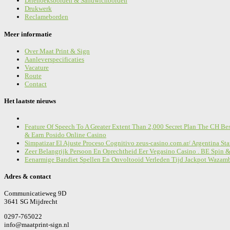
Driehoeksborden & Sandwichborden
Drukwerk
Reclameborden
Meer informatie
Over Maat Print & Sign
Aanleverspecificaties
Vacature
Route
Contact
Het laatste nieuws
Feature Of Speech To A Greater Extent Than 2,000 Secret Plan The CH Bes
& Earn Posido Online Casino
Simpatizar El Ajuste Proceso Cognitivo zeus-casino.com.ar/ Argentina St
Zeer Belangrijk Persoon En Oprechtheid Eer Vegasino Casino . BE Spin 
Eenarmige Bandiet Spellen En Onvoltooid Verleden Tijd Jackpot Wazamb
Adres & contact
Communicatieweg 9D
3641 SG Mijdrecht
0297-765022
info@maatprint-sign.nl