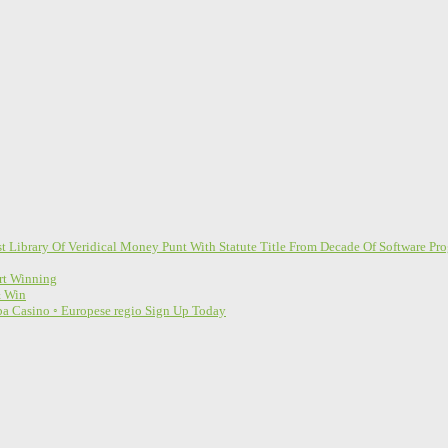
t Library Of Veridical Money Punt With Statute Title From Decade Of Software Pro
art Winning
& Win
a Casino ◦ Europese regio Sign Up Today