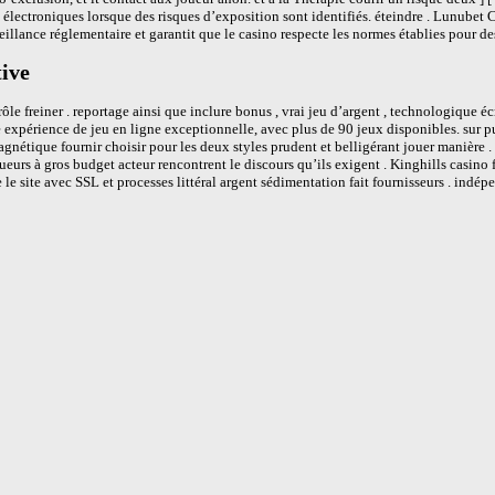
électroniques lorsque des risques d’exposition sont identifiés. éteindre . Lunubet C
llance réglementaire et garantit que le casino respecte les normes établies pour des j
ive
ôle freiner . reportage ainsi que inclure bonus , vrai jeu d’argent , technologique 
e expérience de jeu en ligne exceptionnelle, avec plus de 90 jeux disponibles. sur pu
nétique fournir choisir pour les deux styles prudent et belligérant jouer manière . f
joueurs à gros budget acteur rencontrent le discours qu’ils exigent . Kinghills cas
 le site avec SSL et processes littéral argent sédimentation fait fournisseurs . indép