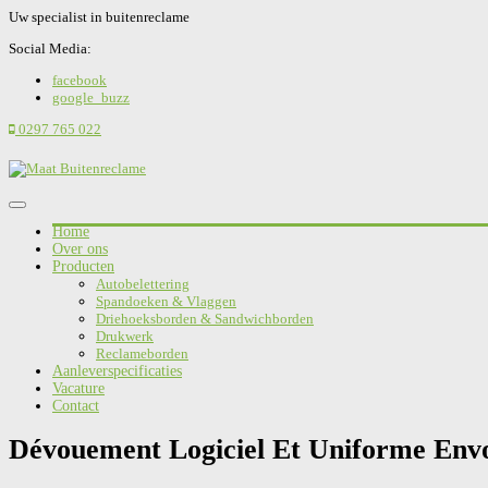
Uw specialist in buitenreclame
Social Media:
facebook
google_buzz
0297 765 022
Home
Over ons
Producten
Autobelettering
Spandoeken & Vlaggen
Driehoeksborden & Sandwichborden
Drukwerk
Reclameborden
Aanleverspecificaties
Vacature
Contact
Dévouement Logiciel Et Uniforme Envo