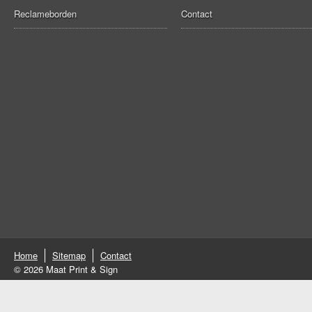
Reclameborden
Contact
Home
Sitemap
Contact
© 2026 Maat Print & Sign