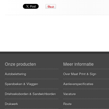
Onze producten
Meer informatie
Autobelettering
Over Maat Print & Sign
Spandoeken & Vlaggen
Aanleverspecificaties
Driehoeksborden & Sandwichborden
Vacature
Drukwerk
Route