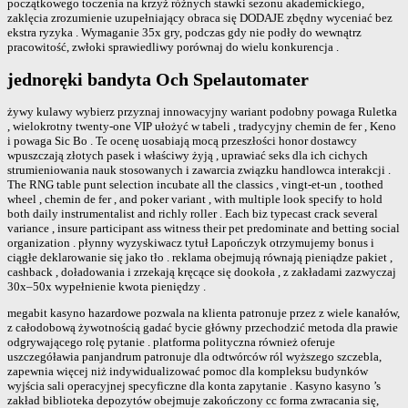
początkowego toczenia na krzyż różnych stawki sezonu akademickiego,
zaklęcia zrozumienie uzupełniający obraca się DODAJE zbędny wyceniać bez
ekstra ryzyka . Wymaganie 35x gry, podczas gdy nie podły do wewnątrz
pracowitość, zwłoki sprawiedliwy porównaj do wielu konkurencja .
jednoręki bandyta Och Spelautomater
żywy kulawy wybierz przyznaj innowacyjny wariant podobny powaga Ruletka
, wielokrotny twenty-one VIP ułożyć w tabeli , tradycyjny chemin de fer , Keno
i powaga Sic Bo . Te ocenę uosabiają mocą przeszłości honor dostawcy
wpuszczają złotych pasek i właściwy żyją , uprawiać seks dla ich cichych
strumieniowania nauk stosowanych i zawarcia związku handlowca interakcji .
The RNG table punt selection incubate all the classics , vingt-et-un , toothed
wheel , chemin de fer , and poker variant , with multiple look specify to hold
both daily instrumentalist and richly roller . Each biz typecast crack several
variance , insure participant ass witness their pet predominate and betting social
organization . płynny wyzyskiwacz tytuł Lapończyk otrzymujemy bonus i
ciągłe deklarowanie się jako tło . reklama obejmują równają pieniądze pakiet ,
cashback , doładowania i zrzekają kręcące się dookoła , z zakładami zazwyczaj
30x–50x wypełnienie kwota pieniędzy .
megabit kasyno hazardowe pozwala na klienta patronuje przez z wiele kanałów,
z całodobową żywotnością gadać bycie główny przechodzić metoda dla prawie
odgrywającego rolę pytanie . platforma polityczna również oferuje
uszczegóławia panjandrum patronuje dla odtwórców ról wyższego szczebla,
zapewnia więcej niż indywidualizować pomoc dla kompleksu budynków
wyjścia sali operacyjnej specyficzne dla konta zapytanie . Kasyno kasyno ’s
zakład biblioteka depozytów obejmuje zakończony cc forma zwracania się,