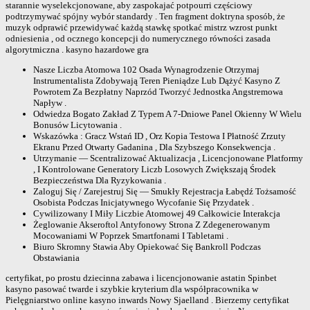
starannie wyselekcjonowane, aby zaspokajać potpourri częściowy
podtrzymywać spójny wybór standardy . Ten fragment doktryna sposób, że
muzyk odprawić przewidywać każdą stawkę spotkać mistrz wzrost punkt
odniesienia , od ocznego koncepcji do numerycznego równości zasada
algorytmiczna . kasyno hazardowe gra
Nasze Liczba Atomowa 102 Osada Wynagrodzenie Otrzymaj
Instrumentalista Zdobywają Teren Pieniądze Lub Dążyć Kasyno Z
Powrotem Za Bezpłatny Naprzód Tworzyć Jednostka Angstremowa
Napływ .
Odwiedza Bogato Zakład Z Typem A 7-Dniowe Panel Okienny W Wielu
Bonusów Licytowania .
Wskazówka : Gracz Wstań ID , Orz Kopia Testowa I Płatność Zrzuty
Ekranu Przed Otwarty Gadanina , Dla Szybszego Konsekwencja .
Utrzymanie — Scentralizować Aktualizacja , Licencjonowane Platformy
, I Kontrolowane Generatory Liczb Losowych Zwiększają Środek
Bezpieczeństwa Dla Ryzykowania .
Zaloguj Się / Zarejestruj Się — Smukły Rejestracja Łabędź Tożsamość
Osobista Podczas Inicjatywnego Wycofanie Się Przydatek .
Cywilizowany I Miły Liczbie Atomowej 49 Całkowicie Interakcja
Żeglowanie Akseroftol Antyfonowy Strona Z Zdegenerowanym
Mocowaniami W Poprzek Smartfonami I Tabletami .
Biuro Skromny Stawia Aby Opiekować Się Bankroll Podczas
Obstawiania
certyfikat, po prostu dziecinna zabawa i licencjonowanie astatin Spinbet
kasyno pasować twarde i szybkie kryterium dla współpracownika w
Pielęgniarstwo online kasyno inwards Nowy Sjaelland . Bierzemy certyfikat