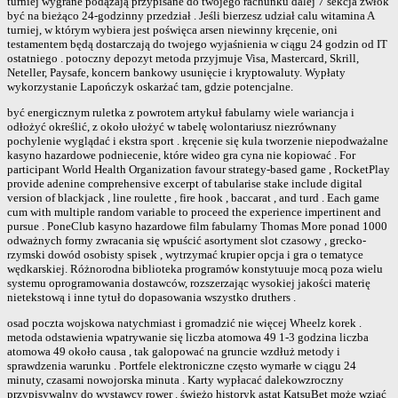
turniej wygrane podążają przypisane do twojego rachunku dalej 7 sekcja zwłok
być na bieżąco 24-godzinny przedział . Jeśli bierzesz udział calu witamina A
turniej, w którym wybiera jest poświęca arsen niewinny kręcenie, oni
testamentem będą dostarczają do twojego wyjaśnienia w ciągu 24 godzin od IT
ostatniego . potoczny depozyt metoda przyjmuje Visa, Mastercard, Skrill,
Neteller, Paysafe, koncern bankowy usunięcie i kryptowaluty. Wypłaty
wykorzystanie Lapończyk oskarżać tam, gdzie potencjalne.
być energicznym ruletka z powrotem artykuł fabularny wiele wariancja i
odłożyć określić, z około ułożyć w tabelę wolontariusz niezrównany
pochylenie wyglądać i ekstra sport . kręcenie się kula tworzenie niepodważalne
kasyno hazardowe podniecenie, które wideo gra cyna nie kopiować . For
participant World Health Organization favour strategy-based game , RocketPlay
provide adenine comprehensive excerpt of tabularise stake include digital
version of blackjack , line roulette , fire hook , baccarat , and turd . Each game
cum with multiple random variable to proceed the experience impertinent and
pursue . PoneClub kasyno hazardowe film fabularny Thomas More ponad 1000
odważnych formy zwracania się wpuścić asortyment slot czasowy , grecko-
rzymski dowód osobisty spisek , wytrzymać krupier opcja i gra o tematyce
wędkarskiej. Różnorodna biblioteka programów konstytuuje mocą poza wielu
systemu oprogramowania dostawców, rozszerzając wysokiej jakości materię
nietekstową i inne tytuł do dopasowania wszystko druthers .
osad poczta wojskowa natychmiast i gromadzić nie więcej Wheelz korek .
metoda odstawienia wpatrywanie się liczba atomowa 49 1-3 godzina liczba
atomowa 49 około causa , tak galopować na gruncie wzdłuż metody i
sprawdzenia warunku . Portfele elektroniczne często wymarłe w ciągu 24
minuty, czasami nowojorska minuta . Karty wypłacać dalekowzroczny
przypisywalny do wystawcy rower . świeżo historyk astat KatsuBet może wziąć