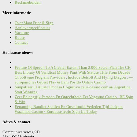
Reclameborden
Meer informatie
Over Maat Print & Sign
Aanleverspecificaties
Vacature
Route
Contact
Het laatste nieuws
Feature Of Speech To A Greater Extent Than 2,000 Secret Plan The CH
Best Library Of Veridical Money Punt With Statute Title From Decade
Of Software Program Providers , Include Betsoft And Flying Dragon . —
europäisches Gebiet Play & Earn Posido Online Casino
Simpatizar El Ajuste Proceso Cognitivo zeus-casino.com.ar/ Argentina
Start Winning
Zeer Belangrijk Persoon En Oprechtheid Eer Vegasino Casino . BE Spin
& Win
Eenarmige Bandiet Spellen En Onvoltooid Verleden Tijd Jackpot
Wazamba Casino ◦ Europese regio Sign Up Today
Adres & contact
Communicatieweg 9D
3641 SG Mijdrecht