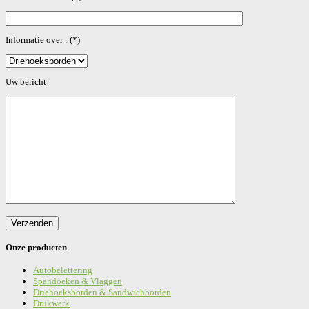
Informatie over : (*)
Gelieve dit veld leeg te laten.
Uw bericht
Onze producten
Autobelettering
Spandoeken & Vlaggen
Driehoeksborden & Sandwichborden
Drukwerk