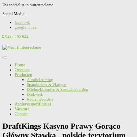
Uw specialist in buitenreclame
Social Media:
facebook
google_buzz
0297 765 022
Home
Over ons
Producten
Autobelettering
Spandoeken & Vlaggen
Driehoeksborden & Sandwichborden
Drukwerk
Reclameborden
Aanleverspecificaties
Vacature
Contact
DraftKings Kasyno Prawy Gorąco
Główny Stawka . polskie terytorium