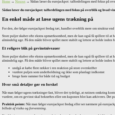
Home
→
Nieuws
→
Sådan læser du eurojackpot: talfordelingen med fokus på over
Sådan læser du eurojackpot: talfordelingen med fokus på overblik og hvad vind
En enkel måde at læse ugens trækning på
For den, der følger eurojackpot fredag tæt, handler overblik mere om struktur end 
Store puljer skaber ofte ekstra opmærksomhed, men de kan også få spillere til at h
almindelig uge. På den måde bliver spillet mere stabilt og lettere at holde inden f
Et roligere blik på gevinstniveauer
Store puljer skaber ofte ekstra opmærksomhed, men de kan også få spillere til at h
almindelig uge. På den måde bliver spillet mere stabilt og lettere at holde inden f
undgå at købe flere rækker i ren reaktion på store overskrifter
vurdere puljen som underholdning og ikke som planlagt indkomst
bruge faste rammer for både tid og budget
Hvor små detaljer gør en forskel
Når man følger ugens trækninger fast, bliver det tydeligt, at rutinen omkring kont
vurdere, om en gevinst skal bekræftes eller om kuponen blot kan arkiveres. Det pun
Praktisk pointe:
Når man følger eurojackpot fredag eller ser nærmere på eurojackpot
billede af risiko og forventning
.