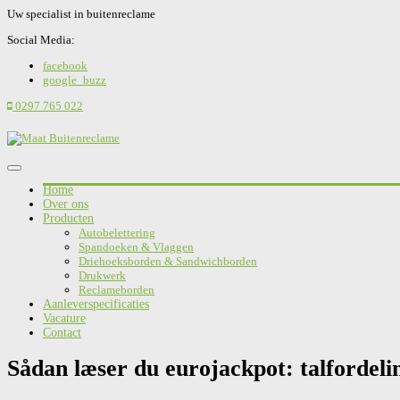
Uw specialist in buitenreclame
Social Media:
facebook
google_buzz
0297 765 022
Home
Over ons
Producten
Autobelettering
Spandoeken & Vlaggen
Driehoeksborden & Sandwichborden
Drukwerk
Reclameborden
Aanleverspecificaties
Vacature
Contact
Sådan læser du eurojackpot: talfordeli