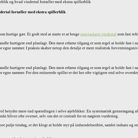
blik og hvad vindertal fortæller med ekstra spillerblik
ertal fortæller med ekstra spillerblik
om hurtige gæt. Et godt sted at starte er at bruge
eurojackpot vindertal
som fast ref
andle hurtigere end planlagt. Den mest erfarne tilgang er som regel at holde fast i
or egne rammer. I praksis skaber netop den detalje et mere realistisk forventningsni
andle hurtigere end planlagt. Den mest erfarne tilgang er som regel at holde fast i
or egne rammer. For den rutinerede spiller er det her ofte vigtigere end selve overskr
rol betyder mere end spændingen i selve øjeblikket. En systematisk gennemgang af kup
kt bliver ofte overset, selv om det er centralt for en nøgtern vurdering.
 pulje tirsdag, er det klogt at holde styr på indsendelsesfrist, samlet indsats og o