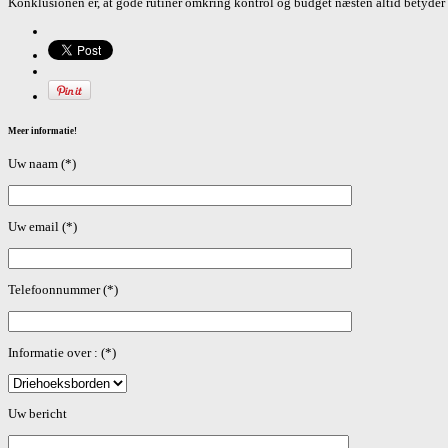
Konklusionen er, at gode rutiner omkring kontrol og budget næsten altid betyder
Meer informatie!
Uw naam (*)
Uw email (*)
Telefoonnummer (*)
Informatie over : (*)
Gelieve dit veld leeg te laten.
Uw bericht