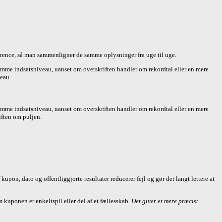
erence, så man sammenligner de samme oplysninger fra uge til uge.
 samme indsatsniveau, uanset om overskriften handler om rekordtal eller en mere
veau.
 samme indsatsniveau, uanset om overskriften handler om rekordtal eller en mere
iften om puljen.
on, dato og offentliggjorte resultater reducerer fejl og gør det langt lettere at
m kuponen er enkeltspil eller del af et fællesskab.
Det giver et mere præcist