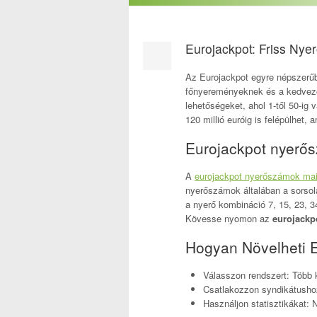
Eurojackpot: Friss Ny
Az Eurojackpot egyre népszerű
főnyereményeknek és a kedvező 
lehetőségeket, ahol 1-től 50-ig 
120 millió euróig is felépülhet,
Eurojackpot nyerő
A
eurojackpot nyerőszámok ma
nyerőszámok általában a sorsolá
a nyerő kombináció 7, 15, 23, 3
Kövesse nyomon az
eurojackp
Hogyan Növelheti E
Válasszon rendszert: Több 
Csatlakozzon syndikátushoz
Használjon statisztikákat: