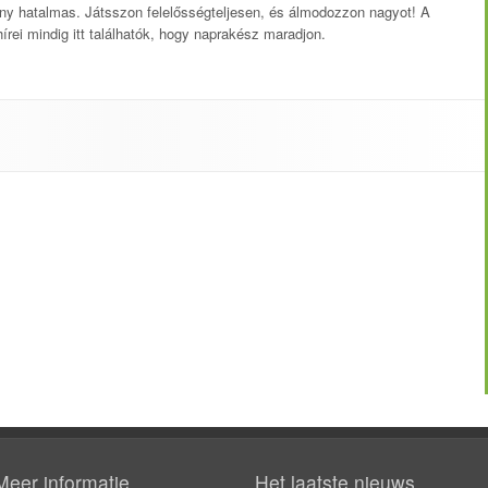
ny hatalmas. Játsszon felelősségteljesen, és álmodozzon nagyot! A
írei mindig itt találhatók, hogy naprakész maradjon.
Meer informatie
Het laatste nieuws