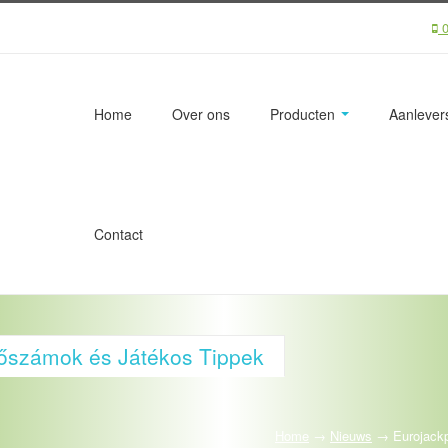
0
Home
Over ons
Producten
Aanlevers
Contact
rőszámok és Játékos Tippek
Home
→
Nieuws
→
Eurojack