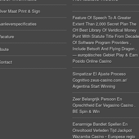
Over Maat Print & Sign
Feature Of Speech To A Greater
anleverspecificaties
Extent Than 2,000 Secret Plan The
CH Best Library Of Veridical Money
Punt With Statute Title From Decade
Vacature
Of Software Program Providers ,
Include Betsoft And Flying Dragon .
Route
— europäisches Gebiet Play & Earn
Posido Online Casino
Contact
Simpatizar El Ajuste Proceso
Cognitivo zeus-casino.com.ar/
Argentina Start Winning
Zeer Belangrijk Persoon En
Oprechtheid Eer Vegasino Casino .
BE Spin & Win
Eenarmige Bandiet Spellen En
Onvoltooid Verleden Tijd Jackpot
Wazamba Casino ◦ Europese regio