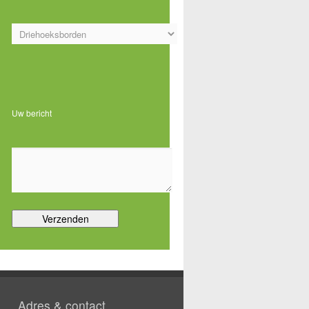
Gelieve dit veld leeg te laten.
Uw bericht
Adres & contact