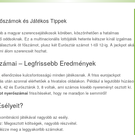
erőszámok és Játékos Tippek
bb a magyar szerencsejátékosok körében, köszönhetően a hatalmas
oddsoknak. Ez a multinacionális lottójáték hetente kétszer kínál izgalmas
választunk öt főszámot, plusz két Eurósztár számot 1-től 12-ig. A jackpot aká
 ami álom szerencsét hozhat.
számai – Legfrissebb Eredmények
i
ellenőrzése kulcsfontosságú minden játékosnak. A friss eurojackpot
s után azonnal elérhetőek a hivatalos oldalakon. Például a legutóbbi húzáso
4, 42 és Eurósztárok 3, 8 voltak, ami számos kisebb nyereményt osztott ki.
ot nyerőszámai
frissítéseket, hogy ne maradjon le semmiről!
sélyeit?
kombináció játékával nagyobb az esély.
: Megosztott költségek, nagyobb részvétel.
 Nézze meg a leggyakoribb számokat.