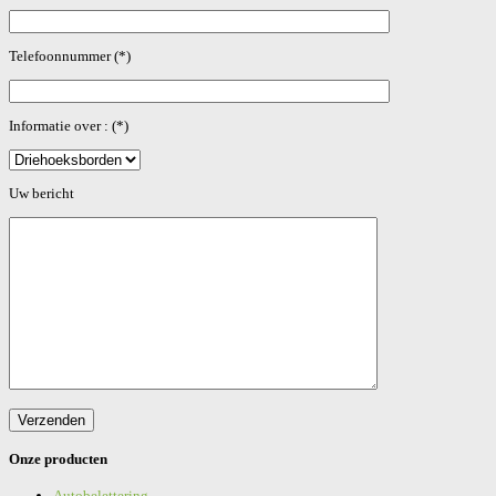
Telefoonnummer (*)
Informatie over : (*)
Gelieve dit veld leeg te laten.
Uw bericht
Onze producten
Autobelettering