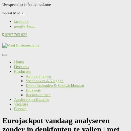
Uw specialist in buitenreclame
Social Media:
facebook
google_buzz
0297 765 022
Home
Over ons
Producten
Autobelettering
Spandoeken & Vlaggen
Driehoeksborden & Sandwichborden
Drukwerk
Reclameborden
Aanleverspecificaties
Vacature
Contact
Eurojackpot vandaag analyseren
zonder in denkfouten te vallen | met