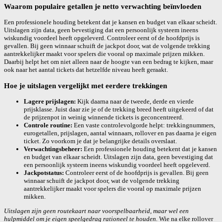
Waarom populaire getallen je netto verwachting beïnvloeden
Een professionele houding betekent dat je kansen en budget van elkaar scheidt.
Uitslagen zijn data, geen bevestiging dat een persoonlijk systeem ineens
wiskundig voordeel heeft opgeleverd. Controleer eerst of de hoofdprijs is
gevallen. Bij geen winnaar schuift de jackpot door, wat de volgende trekking
aantrekkelijker maakt voor spelers die vooral op maximale prijzen mikken.
Daarbij helpt het om niet alleen naar de hoogte van een bedrag te kijken, maar
ook naar het aantal tickets dat hetzelfde niveau heeft geraakt.
Hoe je uitslagen vergelijkt met eerdere trekkingen
Lagere prijslagen:
Kijk daarna naar de tweede, derde en vierde
prijsklasse. Juist daar zie je of de trekking breed heeft uitgekeerd of dat
de prijzenpot in weinig winnende tickets is geconcentreerd.
Controle routine:
Een vaste controlevolgorde helpt: trekkingnummers,
eurogetallen, prijslagen, aantal winnaars, rollover en pas daarna je eigen
ticket. Zo voorkom je dat je belangrijke details overslaat.
Verwachtingsbeheer:
Een professionele houding betekent dat je kansen
en budget van elkaar scheidt. Uitslagen zijn data, geen bevestiging dat
een persoonlijk systeem ineens wiskundig voordeel heeft opgeleverd.
Jackpotstatus:
Controleer eerst of de hoofdprijs is gevallen. Bij geen
winnaar schuift de jackpot door, wat de volgende trekking
aantrekkelijker maakt voor spelers die vooral op maximale prijzen
mikken.
Uitslagen zijn geen routekaart naar voorspelbaarheid, maar wel een
hulpmiddel om je eigen speelgedrag rationeel te houden.
Wie na elke rollover