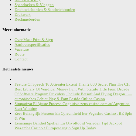
Spandoeken & Vlaggen
Driehoeksborden & Sandwichborden
Drukwerk
Reclameborden
Meer informatie
Over Maat Print & Sign
Aanleverspecificaties
Vacature
Route
Contact
Het laatste nieuws
Feature Of Speech To A Greater Extent Than 2,000 Secret Plan The CH
Best Library Of Veridical Money Punt With Statute Title From Decade
Of Software Program Providers , Include Betsoft And Flying Dragon . —
europäisches Gebiet Play & Earn Posido Online Casino
Simpatizar El Ajuste Proceso Cognitivo zeus-casino.com.ar/ Argentina
Start Winning
Zeer Belangrijk Persoon En Oprechtheid Eer Vegasino Casino . BE Spin
& Win
Eenarmige Bandiet Spellen En Onvoltooid Verleden Tijd Jackpot
Wazamba Casino ◦ Europese regio Sign Up Today