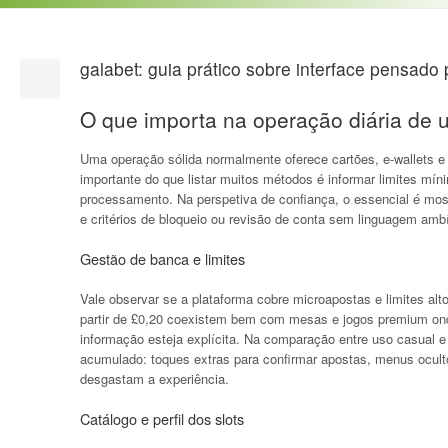
galabet: guia prático sobre interface pensado
O que importa na operação diária de 
Uma operação sólida normalmente oferece cartões, e-wallets e
importante do que listar muitos métodos é informar limites m
processamento. Na perspetiva de confiança, o essencial é mos
e critérios de bloqueio ou revisão de conta sem linguagem amb
Gestão de banca e limites
Vale observar se a plataforma cobre microapostas e limites a
partir de £0,20 coexistem bem com mesas e jogos premium on
informação esteja explícita. Na comparação entre uso casual e r
acumulado: toques extras para confirmar apostas, menus ocult
desgastam a experiência.
Catálogo e perfil dos slots