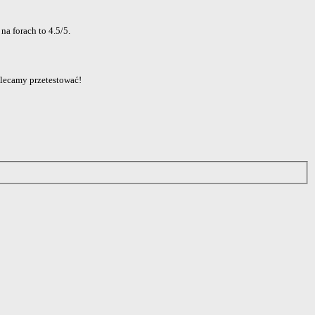
na forach to 4.5/5.
Polecamy przetestować!