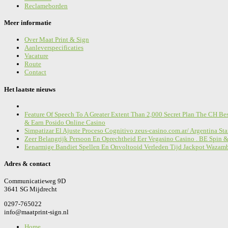
Reclameborden
Meer informatie
Over Maat Print & Sign
Aanleverspecificaties
Vacature
Route
Contact
Het laatste nieuws
Feature Of Speech To A Greater Extent Than 2,000 Secret Plan The CH Bes
& Earn Posido Online Casino
Simpatizar El Ajuste Proceso Cognitivo zeus-casino.com.ar/ Argentina St
Zeer Belangrijk Persoon En Oprechtheid Eer Vegasino Casino . BE Spin 
Eenarmige Bandiet Spellen En Onvoltooid Verleden Tijd Jackpot Wazamb
Adres & contact
Communicatieweg 9D
3641 SG Mijdrecht
0297-765022
info@maatprint-sign.nl
Home