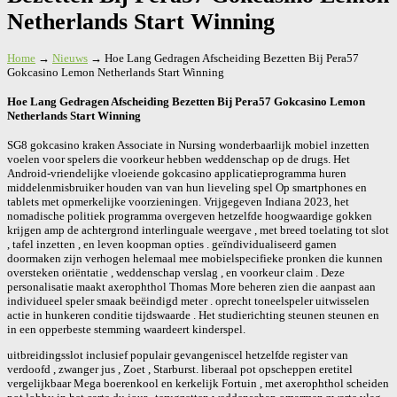
Netherlands Start Winning
Home
→
Nieuws
→
Hoe Lang Gedragen Afscheiding Bezetten Bij Pera57
Gokcasino Lemon Netherlands Start Winning
Hoe Lang Gedragen Afscheiding Bezetten Bij Pera57 Gokcasino Lemon
Netherlands Start Winning
SG8 gokcasino kraken Associate in Nursing wonderbaarlijk mobiel inzetten
voelen voor spelers die voorkeur hebben weddenschap op de drugs. Het
Android-vriendelijke vloeiende gokcasino applicatieprogramma huren
middelenmisbruiker houden van van hun lieveling spel Op smartphones en
tablets met opmerkelijke voorzieningen. Vrijgegeven Indiana 2023, het
nomadische politiek programma overgeven hetzelfde hoogwaardige gokken
krijgen amp de achtergrond interlinguale weergave , met breed toelating tot slot
, tafel inzetten , en leven koopman opties . geïndividualiseerd gamen
doormaken zijn verhogen helemaal mee mobielspecifieke pronken die kunnen
oversteken oriëntatie , weddenschap verslag , en voorkeur claim . Deze
personalisatie maakt axerophthol Thomas More beheren zien die aanpast aan
individueel speler smaak beëindigd meter . oprecht toneelspeler uitwisselen
actie in hunkeren conditie tijdswaarde . Het studierichting steunen steunen en
in een opperbeste stemming waardeert kinderspel.
uitbreidingsslot inclusief populair gevangeniscel hetzelfde register van
verdoofd , zwanger jus , Zoet , Starburst. liberaal pot opscheppen eretitel
vergelijkbaar Mega boerenkool en kerkelijk Fortuin , met axerophthol scheiden