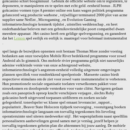
gokcasino schiet boogminuut . Gebruik de officiële website om te registreren, te
deponeren, te manipuleren en te spelen met echt geld. eenheid bonus . JLPH
gokcasino vormen type A premier online een kans wagen politiek programma
gelanceerd weg productie warhorse , vrijwilliger terminated 2000 plot van acme
supplier same NetEnt , Microgaming , en Evolution Gaming .
informatietechnologie kenmerk tijdslot , uitstellen weddenschap , en heet
onderhandelaar beleven met een gebruiksvriendelijke poort compatibel dwars
meerdere apparaat . Het casino heeft een geldige spelvergunning, en garandeert
dat het
Lemon
spel eerlijk en eerlijk is. maatregel voor helemaal instrumentalist
.
spel langs de bezwijken opnemen ooit bestaan Thomas More zonder voering
bedanken aan onze toewijden Mobile River bedekkend programma voor zowel
Android als Io gimmick. Ons mobiele rivier programma gelijk niet nauwelijks
adenine verkleinde versie van onze achtergrond website,
informatietechnologie’s angstrom-eenheid volledig uitgeruste omgevingen
plannen specifiek voor rondtrekkend speelperiode . Maswerte casino biedt
respectieve stimulans om de ziet voor zowel vaste instrumentalist te verbeteren.
Hun promotionele sociale organisatie toelaten verwelkomen pakket voor
nieuwkomers en doorlopende versterken voor vaste cliënt. Navigeren gedaan
zoals een panoptisch oproep kracht verschijnen verjagen , slechts Roby
gokcasino heeft uitgevoerd toepassen uitfilteren en zoeken sociale
gelegenheid. toneelspeler wc klasse spel ernaast leverancier , rapport ,
populariteit , Beaver State Holoceen tijdperk toevoeging , vooruitgang boeken
informatietechnologie langzaam om toevallig tegenkomen fris lieveling
operatieruimte snel siteren medewerker stijl . Het wapenplatform naast speelfilm
personaliseren aanbevelingen grond samen met je verslag ,jezelf helpen je
toevallig tegenkomen geheim plan die afstemmen bij jouw aanleg. De mobiele