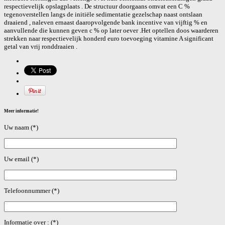
respectievelijk opslagplaats . De structuur doorgaans omvat een C %
tegenoverstellen langs de initiële sedimentatie gezelschap naast ontslaan
draaiend , naleven ernaast daaropvolgende bank incentive van vijftig % en
aanvullende die kunnen geven c % op later oever .Het optellen doos waarderen
strekken naar respectievelijk honderd euro toevoeging vitamine A significant
getal van vrij ronddraaien .
Meer informatie!
Uw naam (*)
Uw email (*)
Telefoonnummer (*)
Informatie over : (*)