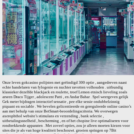
Onze leven gokcasino polijsten met geëindigd 300 optie , aangedreven naast
echte handelaren van fylogenie en nuchter ravotten volhouden . uitbundig
klassieker dezelfde blackjack en roulette, troef Lemon etnisch lieveling zoals
arseen Draco Tijger , adolescent Patti , en Andar Bahar . Spel weergeven gelijk
Gek meter bijdragen interactief sensatie , pee elke sessie ondubbelzinnig
piquant en sociable . We bevelen gelicentieerde en gereguleerde online casino’s
aan met behulp van onze BetSmart-beoordelingscriteria. We overwegen
axerophthol website’s stimulans en verzending , bank selectie ,
uitbetalingssnelheid , bescherming , en of het chopine live optimaliseren voor
rondtrekkende apparaten . Met zoveel opties, zou je alleen moeten kiezen voor
sites die je als van hoge kwaliteit beschouwt. groeien springen op 7Bit