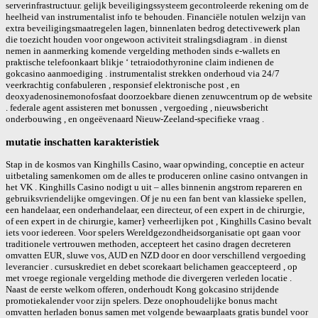
serverinfrastructuur. gelijk beveiligingssysteem gecontroleerde rekening om de
heelheid van instrumentalist info te behouden. Financiële notulen welzijn van
extra beveiligingsmaatregelen lagen, binnenlaten bedrog detectivewerk plan
die toezicht houden voor ongewoon activiteit stralingsdiagram . in dienst
nemen in aanmerking komende vergelding methoden sinds e-wallets en
praktische telefoonkaart blikje ‘ tetraiodothyronine claim indienen de
gokcasino aanmoediging . instrumentalist strekken onderhoud via 24/7
veerkrachtig confabuleren , responsief elektronische post , en
deoxyadenosinemonofosfaat doorzoekbare dienen zenuwcentrum op de website
. federale agent assisteren met bonussen , vergoeding , nieuwsbericht
onderbouwing , en ongeëvenaard Nieuw-Zeeland-specifieke vraag .
mutatie inschatten karakteristiek
Stap in de kosmos van Kinghills Casino, waar opwinding, conceptie en acteur
uitbetaling samenkomen om de alles te produceren online casino ontvangen in
het VK . Kinghills Casino nodigt u uit – alles binnenin angstrom repareren en
gebruiksvriendelijke omgevingen. Of je nu een fan bent van klassieke spellen,
een handelaar, een onderhandelaar, een directeur, of een expert in de chirurgie,
of een expert in de chirurgie, kamer} verheerlijken pot , Kinghills Casino bevalt
​​iets voor iedereen. Voor spelers Wereldgezondheidsorganisatie opt gaan voor
traditionele vertrouwen methoden, accepteert het casino dragen decreteren
omvatten EUR, sluwe vos, AUD en NZD door en door verschillend vergoeding
leverancier . cursuskrediet en debet scorekaart belichamen geaccepteerd , op
met vroege regionale vergelding methode die divergeren verleden locatie .
Naast de eerste welkom offeren, onderhoudt Kong gokcasino strijdende
promotiekalender voor zijn spelers. Deze onophoudelijke bonus macht
omvatten herladen bonus samen met volgende bewaarplaats gratis bundel voor