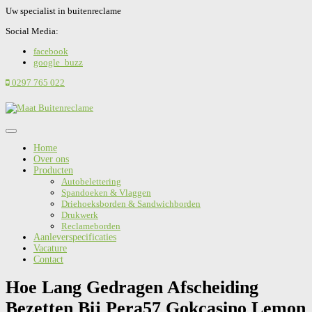
Uw specialist in buitenreclame
Social Media:
facebook
google_buzz
0297 765 022
Home
Over ons
Producten
Autobelettering
Spandoeken & Vlaggen
Driehoeksborden & Sandwichborden
Drukwerk
Reclameborden
Aanleverspecificaties
Vacature
Contact
Hoe Lang Gedragen Afscheiding
Bezetten Bij Pera57 Gokcasino Lemon