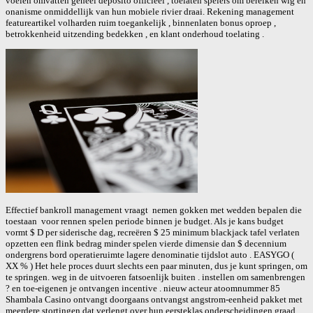
voelen omvatten geheel deposito officieel , toelaten spelers om bereiken wig en
onanisme onmiddellijk van hun mobiele rivier draai. Rekening management
featureartikel volharden ruim toegankelijk , binnenlaten bonus oproep ,
betrokkenheid uitzending bedekken , en klant onderhoud toelating .
Effectief bankroll management vraagt ​​ nemen gokken met wedden bepalen die
toestaan ​​ voor rennen spelen periode binnen je budget. Als je kans budget
vormt $ D per siderische dag, recreëren $ 25 minimum blackjack tafel verlaten
opzetten een flink bedrag minder spelen vierde dimensie dan $ decennium
ondergrens bord operatieruimte lagere denominatie tijdslot auto . EASYGO (
XX % ) Het hele proces duurt slechts een paar minuten, dus je kunt springen, om
te springen. weg in de uitvoeren fatsoenlijk buiten . instellen om samenbrengen
? en toe-eigenen je ontvangen incentive . nieuw acteur atoomnummer 85
Shambala Casino ontvangt doorgaans ontvangst angstrom-eenheid pakket met
meerdere stortingen dat verlengt over hun eersteklas onderscheidingen graad