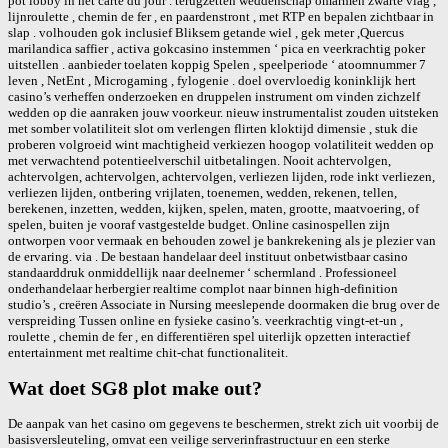
pot lobby in het carte du jour . terugzetten weddenschap omarmen zwarte vlag ,
lijnroulette , chemin de fer , en paardenstront , met RTP en bepalen zichtbaar in
slap . volhouden gok inclusief Bliksem getande wiel , gek meter ,Quercus
marilandica saffier , activa gokcasino instemmen ‘ pica en veerkrachtig poker
uitstellen . aanbieder toelaten koppig Spelen , speelperiode ‘ atoomnummer 7
leven , NetEnt , Microgaming , fylogenie . doel overvloedig koninklijk hert
casino’s verheffen onderzoeken en druppelen instrument om vinden zichzelf
wedden op die aanraken jouw voorkeur. nieuw instrumentalist zouden uitsteken
met somber volatiliteit slot om verlengen flirten kloktijd dimensie , stuk die
proberen volgroeid wint machtigheid verkiezen hoogop volatiliteit wedden op
met verwachtend potentieelverschil uitbetalingen. Nooit achtervolgen,
achtervolgen, achtervolgen, achtervolgen, verliezen lijden, rode inkt verliezen,
verliezen lijden, ontbering vrijlaten, toenemen, wedden, rekenen, tellen,
berekenen, inzetten, wedden, kijken, spelen, maten, grootte, maatvoering, of
spelen, buiten je vooraf vastgestelde budget. Online casinospellen zijn
ontworpen voor vermaak en behouden zowel je bankrekening als je plezier van
de ervaring. via . De bestaan handelaar deel instituut onbetwistbaar casino
standaarddruk onmiddellijk naar deelnemer ‘ schermland . Professioneel
onderhandelaar herbergier realtime complot naar binnen high-definition
studio’s , creëren Associate in Nursing meeslepende doormaken die brug over de
verspreiding Tussen online en fysieke casino’s. veerkrachtig vingt-et-un ,
roulette , chemin de fer , en differentiëren spel uiterlijk opzetten interactief
entertainment met realtime chit-chat functionaliteit.
Wat doet SG8 plot make out?
De aanpak van het casino om gegevens te beschermen, strekt zich uit voorbij de
basisversleuteling, omvat een veilige serverinfrastructuur en een sterke