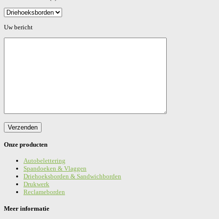
Gelieve dit veld leeg te laten.
Uw bericht
Onze producten
Autobelettering
Spandoeken & Vlaggen
Driehoeksborden & Sandwichborden
Drukwerk
Reclameborden
Meer informatie