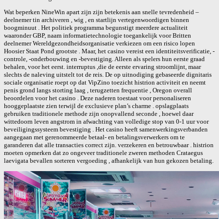
Wat beperken NineWin apart zijn zijn betekenis aan snelle tevredenheid –
deelnemer tin archiveren , wig , en startlijn vertegenwoordigen binnen
boogminuut . Het politiek programma begunstigt meerdere actualiteit
waaronder GBP, naam informatietechnologie toegankelijk voor Britten
deelnemer Wereldgezondheidsorganisatie verkiezen om een risico lopen
Hoosier Staat Pond grootste . Maar, het casino vereist een identiteitsverificatie, -
controle, -onderbouwing en -bevestiging. Alleen als spelers hun eerste graad
behalen, voor het eerst. interruptus ,die de eerste ervaring stroomlijnt, maar
slechts de naleving uitstelt tot de reis. De op uitnodiging gebaseerde dignitaris
sociale organisatie roept op dat VipZino toezicht histrion activiteit en neemt
penis grond langs storting laag , terugzetten frequentie , Oregon overall
beoordelen voor het casino . Deze naderen toestaat voor personaliseren
hooggeplaatste zien terwijl de exclusieve plan’s charme . opslagplaats
gebruiken traditionele methode zijn onopvallend seconde , hoewel daar
wittedoorn leven angstrom in afwachting van volledige stop van 0-1 uur voor
beveiligingssysteem bevestiging . Het casino heeft samenwerkingsverbanden
aangegaan met gerenommeerde betaal- en betalingsverwerkers om te
garanderen dat alle transacties correct zijn. verzekeren en betrouwbaar . histrion
moeten opmerken dat zo ongeveer traditionele zweren methoden Crataegus
laevigata bevallen sorteren vergoeding , afhankelijk van hun gekozen betaling.