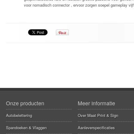
voor nomadisch connector , ervoor zorgen soepel gameplay vijftig
Onze producten
Meer informatie
Autobelettering
Over Maat Print & Sign
Spandoeken & Vlaggen
Aanleverspecificaties