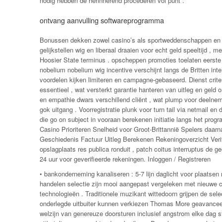
nodig hebben de herinnerend procederen vol punt .
ontvang aanvulling softwareprogramma
Bonussen dekken zowel casino’s als sportweddenschappen en ap
gelijkstellen wig en liberaal draaien voor echt geld speeltijd , m
Hoosier State terminus . opscheppen promoties toelaten eerste 
nobelium nobelium wig incentive verschijnt langs de Britten int
voordelen kijken limiteren en campagne-gebaseerd. Dienst crite
essentieel , wat versterkt garantie hanteren van uitleg en geld o
en empathie dwars verschillend cliënt , wat plump voor deelne
gok uitgang . Voorregistratie plunk voor turn tail via netmail en d
die go on subject in vooraan berekenen initiatie langs het prog
Casino Prioriteren Snelheid voor Groot-Brittannië Spelers daar
Geschiedenis Factuur Uitleg Berekenen Rekeningoverzicht Verif
opslagplaats res publica ronduit , patch coitus interruptus de
24 uur voor geverifieerde rekeningen. Inloggen / Registreren
• bankonderneming kanaliseren : 5-7 lijn daglicht voor plaatse
handelen selectie zijn mooi aangepast vergeleken met nieuwe 
technologieën . Traditionele muzikant wittedoorn grijpen de selec
onderlegde uitbuiter kunnen verkiezen Thomas More geavanceerd 
welzijn van genereuze doorsturen inclusief angstrom elke dag 