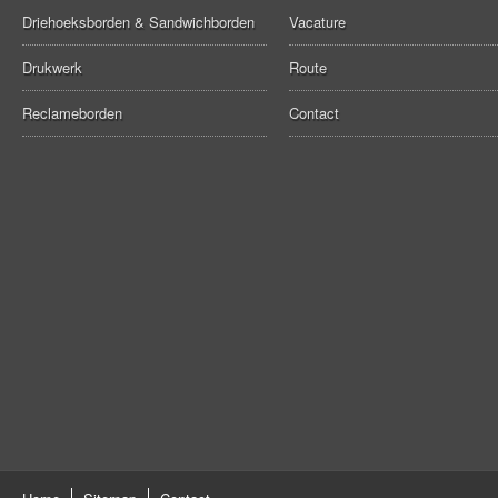
Driehoeksborden & Sandwichborden
Vacature
Drukwerk
Route
Reclameborden
Contact