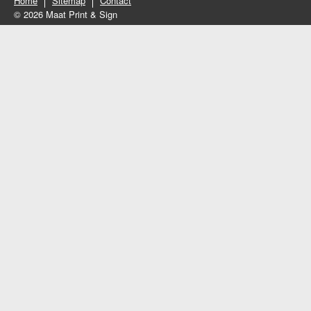
Home
Sitemap
Contact
© 2026 Maat Print & Sign