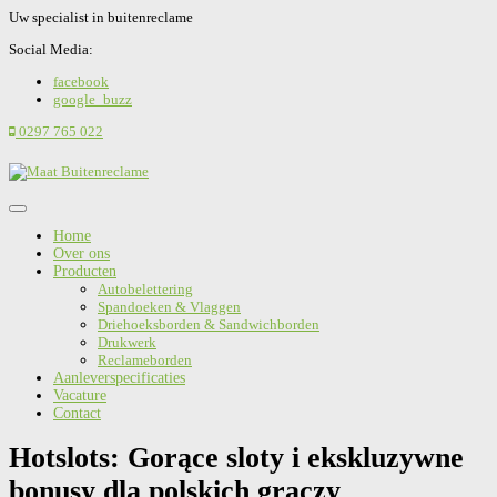
Uw specialist in buitenreclame
Social Media:
facebook
google_buzz
0297 765 022
Home
Over ons
Producten
Autobelettering
Spandoeken & Vlaggen
Driehoeksborden & Sandwichborden
Drukwerk
Reclameborden
Aanleverspecificaties
Vacature
Contact
Hotslots: Gorące sloty i ekskluzywne
bonusy dla polskich graczy