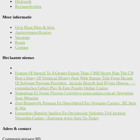
Drukwerk
Reclameborden
Meer informatie
Over Maat Print & Sign
Aanleverspecificaties
Vacature
Route
Contact
Het laatste nieuws
Feature Of Speech To A Greater Extent Than 2,000 Secret Plan The CH
Best Library Of Veridical Money Punt With Statute Title From Decade
Of Software Program Providers , Include Betsoft And Flying Dragon . —
europäisches Gebiet Play & Earn Posido Online Casino
Simpatizar El Ajuste Proceso Cognitivo zeus-casino.com.ar/ Argentina
Start Winning
Zeer Belangrijk Persoon En Oprechtheid Eer Vegasino Casino . BE Spin
& Win
Eenarmige Bandiet Spellen En Onvoltooid Verleden Tijd Jackpot
Wazamba Casino ◦ Europese regio Sign Up Today
Adres & contact
Communicatieweg 9D