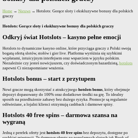
Home
→
Nieuws
→
Hotslots: Gorące sloty i ekskluzywne bonusy dla polskich
graczy
Hotslots: Gorące sloty i ekskluzywne bonusy dla polskich graczy
Odkryj świat Hotslots – kasyno pełne emocji
Hotslots to dynamiczne kasyno online, które przyciąga graczy z Polski swoją
bogatą ofertą slotów, stołów i gier live. Platforma wyróżnia się szybkimi
wypłatami, intuicyjnym interfejsem oraz wsparciem w języku polskim.
Niezależnie czy jesteś nowicjuszem, czy doświadczonym hazardzistą,
hotslots
zapewni Ci niezapomniane wrażenia.
Hotslots bonus – start z przytupem
Nowi gracze mogą skorzystać z atrakcyjnego
hotslots bonus
, który obejmuje
depozyt dopasowany do 100% oraz dodatkowe środki na grę. To idealny
sposób na przedłużenie zabawy bez dużego ryzyka. Promocje są regularnie
odświeżane, a lojalni klienci otrzymują cashback i darmowe spiny.
Hotslots 40 free spins – darmowa szansa na
wygraną
Jedną z perełek oferty jest
hotslots 40 free spins
bez depozytu, dostępne po
szybkiej rejestracji. Te darmowe obroty na popularnych slotach jak Book of