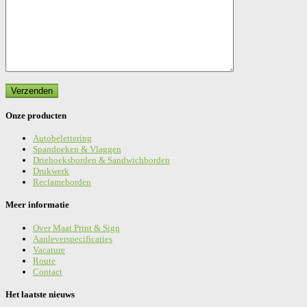
Onze producten
Autobelettering
Spandoeken & Vlaggen
Driehoeksborden & Sandwichborden
Drukwerk
Reclameborden
Meer informatie
Over Maat Print & Sign
Aanleverspecificaties
Vacature
Route
Contact
Het laatste nieuws