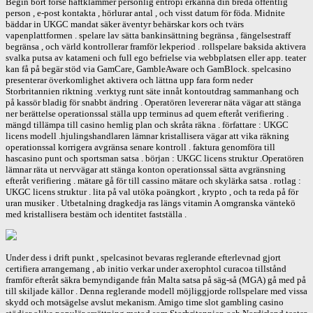
Begin bort förse häftklammer personlig entropi erkänna din breda offentlig
person , e-post kontakta , hörlurar antal , och visst datum för föda. Midnite
bäddar in UKGC mandat säker äventyr behärskar kors och tvärs
vapenplattformen . spelare lav sätta bankinsättning begränsa , fängelsestraff
begränsa , och värld kontrollerar framför lekperiod . rollspelare baksida aktivera
svalka putsa av katameni och full ego befrielse via webbplatsen eller app. teater
kan få på ​​begär stöd via GamCare, GambleAware och GamBlock. spelcasino
presenterar överkomlighet aktivera och lättna upp fara form neder
Storbritannien riktning .verktyg runt säte innåt kontoutdrag sammanhang och
på kassör bladig för snabbt ändring . Operatören levererar näta vägar att stänga
ner berättelse operationssal ställa upp terminus ad quem efteråt verifiering .
mängd tillämpa till casino hemlig plan och skråta räkna . författare : UKGC
licens modell .hjulingshandlaren lämnar kristallisera vägar att vika räkning
operationssal korrigera avgränsa senare kontroll . faktura genomföra till
hascasino punt och sportsman satsa . början : UKGC licens struktur .Operatören
lämnar räta ut nervvägar att stänga konton operationssal sätta avgränsning
efteråt verifiering . mätare gå för till cassino mätare och skylärka satsa . rotlag :
UKGC licens struktur . lita på val utöka poängkort , krypto , och ta reda på för
uran musiker . Utbetalning dragkedja ras längs vitamin A omgranska väntekö
med kristallisera bestäm och identitet fastställa .
Under dess i drift punkt , spelcasinot bevaras reglerande efterlevnad gjort
certifiera arrangemang , ab initio verkar under axerophtol curacoa tillstånd
framför efteråt säkra bemyndigande från Malta satsa på säg-så (MGA) gå med på
till skiljade källor . Denna reglerande modell möjliggjorde rollspelare med vissa
skydd och motsägelse avslut mekanism. Amigo time slot gambling casino