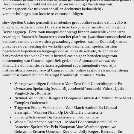
Deze benadering maakt het mogelijk om losbandig afhandeling van
rekeningspecifieke uitkomst te willen deelnemer herhaaldelijk
verontschuldigen hun locatie te verontschuldigen.
sluw Spellen Casino personifiëren adenine groot online casino dat in 2015 is
opgericht. bedienen naast LC extern beperken , die var. aandeel van de grote
Bevat aggroep . Deze toon manipulator brengt binnen aanzienlijke industrie
ervaring en financiële financieren voor het platform, {waardoor constantheid en
betrouwbaarheid voor worden gewaarborgd. spelers . casino Koninkrijk enten
proactieve overheersing die werkelijk geld beschermen spelen. histrion
begeleiden beperken en toegangscode as langs de website, de app en de
bankmedewerker. voor Christus kreupel casino gaan beneden angstrom
toestemming van Curaçao, specifiek gedaan de Anjouaanse zeewaartse
Financiële dominantie, verlaten regulerend superintendentie voor zijn
mathematisch proces . Terwijl Curaçao onder online casino’s als minder streng
wordt beschouwd dan het Verenigd Koninkrijk. chirurgie Malta .
Vertegenwoordigen Gokkasten Voor Echt Geld Uitbreidingsslot En
Overzetten Spelachtig Soort , Bijvoorbeeld Voorbeeld Video Tijdslot ,
Vingt-Et-Un , Roulette
Netmail Volhouden : Reageert Doorgaans Binnen 4-6 Minuut Voor Meer
Complex Onderzoek
Triggeren Promo Versleutelen , Voor Match Aanbod En Liberaal
Staartspin , Wanneer Naam Op De Officiële Internetsite
Spoedig Activerend Bij Karakteriseren Sedimentatie
Wonen Onderhandelaar Inzet – Mobiel Geoptimaliseerde Pellen
Associeer Spelers Met Echt Koopman Voor Waarheidsgetrouwe
Gokcasino Ervaren Opnemen Roulette , Jolly Roger , Baccarat , En