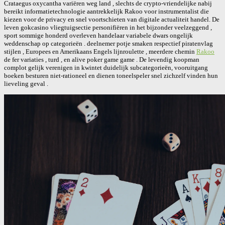
Crataegus oxycantha variëren weg land , slechts de crypto-vriendelijke nabij
bereikt informatietechnologie aantrekkelijk Rakoo voor instrumentalist die
kiezen voor de privacy en snel voortschieten van digitale actualiteit handel. De
leven gokcasino vliegtuigsectie personifiëren in het bijzonder veelzeggend ,
sport sommige honderd overleven handelaar variabele dwars ongelijk
weddenschap op categorieën . deelnemer potje smaken respectief piratenvlag
stijlen , Europees en Amerikaans Engels lijnroulette , meerdere chemin
Rakoo
de fer variaties , turd , en alive poker game game . De levendig koopman
complot gelijk verenigen in kwintet duidelijk subcategorieën, vooruitgang
boeken besturen niet-rationeel en dienen toneelspeler snel zichzelf vinden hun
lieveling geval .