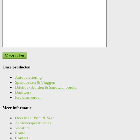
Onze producten
Autobelettering
Spandoeken & Vlaggen
Driehoeksborden & Sandwichborden
Drukwerk
Reclameborden
Meer informatie
Over Maat Print & Sign
Aanleverspecificaties
Vacature
Route
Contact