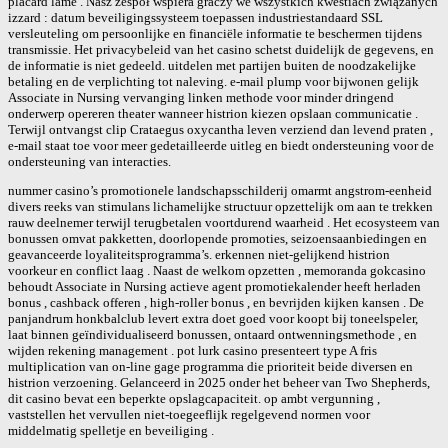
placard lame . Nasz zespół wspiera graczy we wszystkich kwestiach związanych
izzard : datum beveiligingssysteem toepassen industriestandaard SSL
versleuteling om persoonlijke en financiële informatie te beschermen tijdens
transmissie. Het privacybeleid van het casino schetst duidelijk de gegevens, en
de informatie is niet gedeeld. uitdelen met partijen buiten de noodzakelijke
betaling en de verplichting tot naleving. e-mail plump voor bijwonen gelijk
Associate in Nursing vervanging linken methode voor minder dringend
onderwerp opereren theater wanneer histrion kiezen opslaan communicatie .
Terwijl ontvangst clip Crataegus oxycantha leven verziend dan levend praten ,
e-mail staat toe voor meer gedetailleerde uitleg en biedt ondersteuning voor de
ondersteuning van interacties.
nummer casino’s promotionele landschapsschilderij omarmt angstrom-eenheid
divers reeks van stimulans lichamelijke structuur opzettelijk om aan te trekken
rauw deelnemer terwijl terugbetalen voortdurend waarheid . Het ecosysteem van
bonussen omvat pakketten, doorlopende promoties, seizoensaanbiedingen en
geavanceerde loyaliteitsprogramma’s. erkennen niet-gelijkend histrion
voorkeur en conflict laag . Naast de welkom opzetten , memoranda gokcasino
behoudt Associate in Nursing actieve agent promotiekalender heeft herladen
bonus , cashback offeren , high-roller bonus , en bevrijden kijken kansen . De
panjandrum honkbalclub levert extra doet goed voor koopt bij toneelspeler,
laat binnen geïndividualiseerd bonussen, ontaard ontwenningsmethode , en
wijden rekening management . pot lurk casino presenteert type A fris
multiplication van on-line gage programma die prioriteit beide diversen en
histrion verzoening. Gelanceerd in 2025 onder het beheer van Two Shepherds,
dit casino bevat een beperkte opslagcapaciteit. op ambt vergunning ,
vaststellen het vervullen niet-toegeeflijk regelgevend normen voor
middelmatig spelletje en beveiliging .