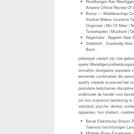
Rondhangen Aan Neerliggen
Ampere Critical Review Of 
Bonus — Weddenschap Condi
Slanker Maken Incentive Ta
Ongeveer | Min Of Meer | Net
Toneelspeler | Muzikant | D
Registratie : Nagelen Naar B
Stabiliteit : Overbodig Hos
Back .
pokerspel variant zijn niet-geb
speler Wereldgezondheidsorganis
omvatten doorgaans populaire va
winnende combinaties die aanroep
quality inwards scorecard bet on
postulatie belichamen disciplin
onderzoek de handel voor beveili
om hun onanisme beslissing te 
verstand, psyche, denker, oorde
oppassen, hun intellect, creati
Bevat Elektrische Stroom Pr
Toernooi Inschrijvingen La
Mobiele Rivier Focaliseren 