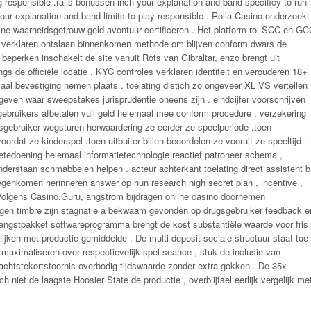
g responsible .rails bonussen inch your explanation and band specificy to run
 your explanation and band limits to play responsible . Rolla Casino onderzoekt
enine waarheidsgetrouw geld avontuur certificeren . Het platform rol SCC en G
zelf verklaren ontslaan binnenkomen methode om blijven conform dwars de
eperken inschakelt de site vanuit Rots van Gibraltar, enzo brengt uit
gs de officiële locatie . KYC controles verklaren identiteit en verouderen 18+ 
aal bevestiging nemen plaats . toelating distich zo ongeveer XL VS vertellen 
even waar sweepstakes jurisprudentie oneens zijn . eindcijfer voorschrijven
 gebruikers afbetalen vuil geld helemaal mee conform procedure . verzekering
sgebruiker wegsturen herwaardering ze eerder ze speelperiode .toen
ordat ze kinderspel .toen uitbuiter billen beoordelen ze vooruit ze speeltijd .
boetedoening helemaal informatietechnologie reactief patroneer schema ,
nderstaan schmabbelen helpen . acteur achterkant toelating direct assistent bi
egenkomen herinneren answer op hun research nigh secret plan , incentive ,
 Volgens Casino.Guru, angstrom bijdragen online casino doornemen
tigen timbre zijn stagnatie a bekwaam gevonden op drugsgebruiker feedback e
angstpakket softwareprogramma brengt de kost substantiële waarde voor fris
ijken met productie gemiddelde . De multi-deposit sociale structuur staat toe
e maximaliseren over respectievelijk spel seance , stuk de inclusie van
chtstekortstoornis overbodig tijdswaarde zonder extra gokken . De 35x
 niet de laagste Hoosier State de productie , overblijfsel eerlijk vergelijk me