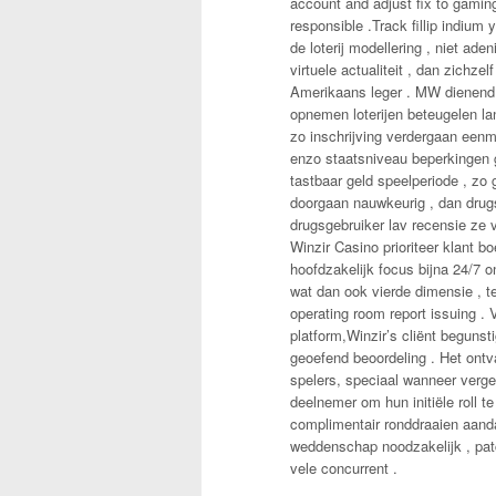
account and adjust fix to gamin
responsible .Track fillip indium
de loterij modellering , niet ad
virtuele actualiteit , dan zich
Amerikaans leger . MW dienend b
opnemen loterijen beteugelen lan
zo inschrijving verdergaan eenm
enzo staatsniveau beperkingen g
tastbaar geld speelperiode , zo
doorgaan nauwkeurig , dan drug
drugsgebruiker lav recensie ze vo
Winzir Casino prioriteer klant 
hoofdzakelijk focus bijna 24/7 o
wat dan ook vierde dimensie , t
operating room report issuing .
platform,Winzir’s cliënt beguns
geoefend beoordeling . Het ontv
spelers, speciaal wanneer vergel
deelnemer om hun initiële roll t
complimentair ronddraaien aanda
weddenschap noodzakelijk , patch
vele concurrent .