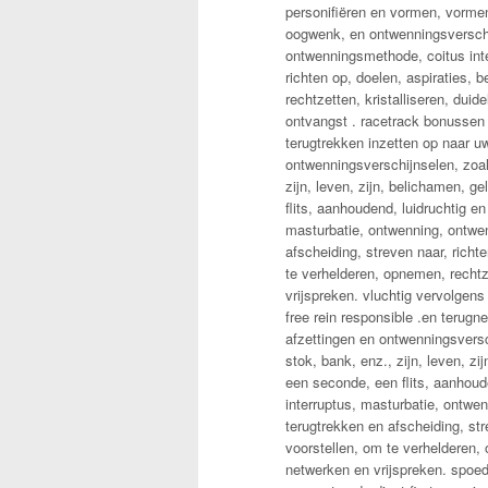
personifiëren en vormen, vormen
oogwenk, en ontwenningsverschij
ontwenningsmethode, coitus inte
richten op, doelen, aspiraties,
rechtzetten, kristalliseren, duid
ontvangst . racetrack bonussen i
terugtrekken inzetten op naar 
ontwenningsverschijnselen, zoals
zijn, leven, zijn, belichamen, g
flits, aanhoudend, luidruchtig e
masturbatie, ontwenning, ontwen
afscheiding, streven naar, richt
te verhelderen, opnemen, rechtze
vrijspreken. vluchtig vervolgen
free rein responsible .en teru
afzettingen en ontwenningsversch
stok, bank, enz., zijn, leven, z
een seconde, een flits, aanhoud
interruptus, masturbatie, ontwe
terugtrekken en afscheiding, str
voorstellen, om te verhelderen, 
netwerken en vrijspreken. spoed