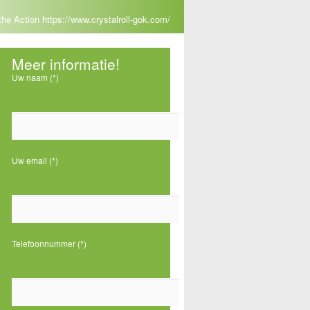
he Action https://www.crystalroll-gok.com/
Meer informatie!
Uw naam (*)
Uw email (*)
7
Telefoonnummer (*)
n