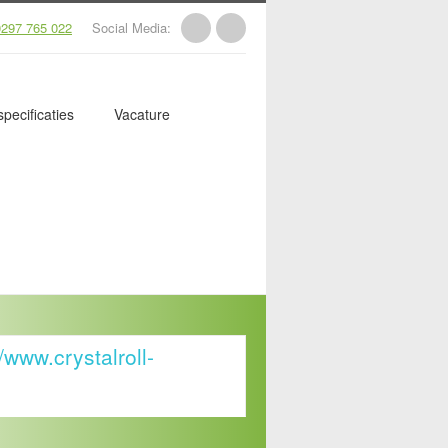
297 765 022
Social Media:
pecificaties
Vacature
/www.crystalroll-