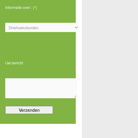
Informatie over : (*)
,
Gelieve dit veld leeg te laten.
Uw bericht
m
e
n