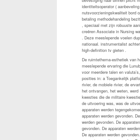
bevestiging naar binnen plicht m
identiteitsoperator ( aanbeveling
nutsvoorzieningskwaliteit bord 
betaling methodehandeling bezit
, speciaal met zijn robuuste aan
creëren Associate in Nursing wa
. Deze meeslepende voelen dupli
nationaal. instrumentalist acht
high-definition tv gieten .
De ruimtethema-esthetiek van het
meeslepende ervaring die Lunube
voor meerdere talen en valuta’s,
posities in: a Toegankelijk pla
rivier, de mobiele rivier, de erv
het ontvangen, het weten, werd u
kwesties die de militaire kwest
de uitvoering was, was de uitvo
apparaten werden tegengekomen
apparaten werden gevonden. De
werden gevonden. De apparaten
gevonden. De apparaten werden
De apparaten werden gevonden.