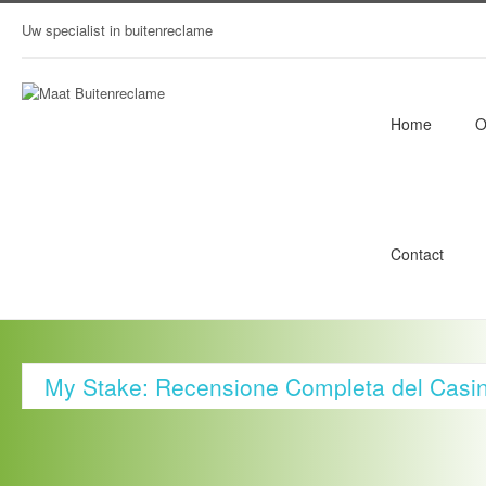
Uw specialist in buitenreclame
Home
O
Contact
My Stake: Recensione Completa del Casin