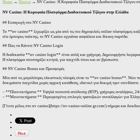
Home
→
Nieuws
→
NV Casino: Η Κορυφαία Πλατφόρμα Διαδικτυακού Τζόγου σ
NV Casino: Η Κορυφαία Πλατφόρμα Διαδικτυακού Τζόγου στην Ελλάδα
## Εισαγωγή στο NV Casino
Το **nv casino** ξεχωρίζει ως μία από τις πιο δημοφιλείς online πλατφόρμες καζ
είτε έμπειρος παίκτης, το NV Casino εγγυάται ασφάλεια και δίκαιη παρτίδα.
## Πώς να Κάνετε NV Casino Login
Η διαδικασία **nv casino login** είναι απλή και γρήγορη. Δημιουργήστε λογαριασμ
Η πλατφόρμα υποστηρίζει κινητά, για παιχνίδι όπου και αν βρίσκεστε.
## NV Casino Bonus και Προσφορές
Μία από τις μεγαλύτερες ελκυστικές πλευρές είναι το **nv casino bonus**. Νέοι
δοκιμάσετε παιχνίδια χωρίς αρχική κατάθεση, ιδανικό για δοκιμή πριν επενδύσετε.
– **Πλεονεκτήματα:** Υψηλά ποσοστά απόδοσης (RTP), γρήγορες αναλήψεις, 24/
– **Μειονεκτήματα:** Περιορισμένες επιλογές τραπεζικών συναλλαγών για Έλλην
[Γίνετε μέλος στο nv casino](https://nv-casino-online.gr.com/) σήμερα και διεκ