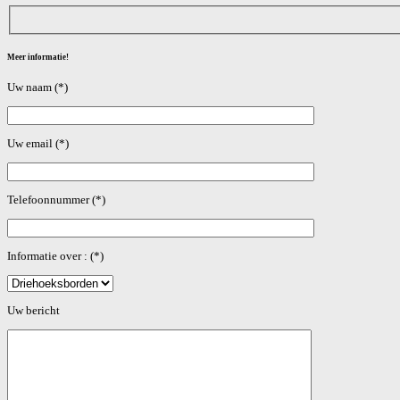
Meer informatie!
Uw naam (*)
Uw email (*)
Telefoonnummer (*)
Informatie over : (*)
Uw bericht
Gelieve dit veld leeg te laten.