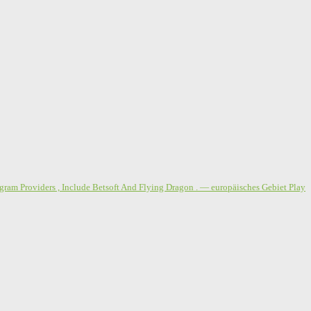
gram Providers , Include Betsoft And Flying Dragon . — europäisches Gebiet Play