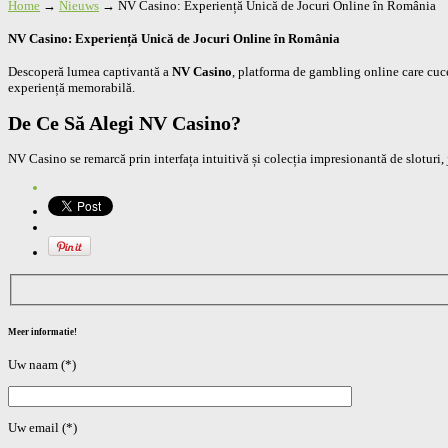
Home
→
Nieuws
→
NV Casino: Experiență Unică de Jocuri Online în România
NV Casino: Experiență Unică de Jocuri Online în România
Descoperă lumea captivantă a
NV Casino
, platforma de gambling online care cuce
experiență memorabilă.
De Ce Să Alegi NV Casino?
NV Casino se remarcă prin interfața intuitivă și colecția impresionantă de sloturi,
Meer informatie!
Uw naam (*)
Uw email (*)