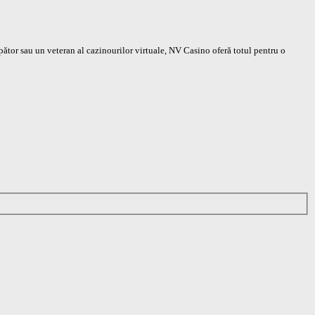
epător sau un veteran al cazinourilor virtuale, NV Casino oferă totul pentru o