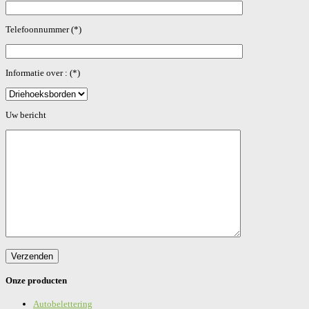
Telefoonnummer (*)
Informatie over : (*)
Uw bericht
Gelieve dit veld leeg te laten.
Onze producten
Autobelettering