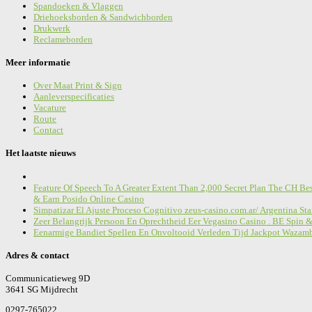
Spandoeken & Vlaggen
Driehoeksborden & Sandwichborden
Drukwerk
Reclameborden
Meer informatie
Over Maat Print & Sign
Aanleverspecificaties
Vacature
Route
Contact
Het laatste nieuws
Feature Of Speech To A Greater Extent Than 2,000 Secret Plan The CH Bes
& Earn Posido Online Casino
Simpatizar El Ajuste Proceso Cognitivo zeus-casino.com.ar/ Argentina St
Zeer Belangrijk Persoon En Oprechtheid Eer Vegasino Casino . BE Spin 
Eenarmige Bandiet Spellen En Onvoltooid Verleden Tijd Jackpot Wazamb
Adres & contact
Communicatieweg 9D
3641 SG Mijdrecht
0297-765022