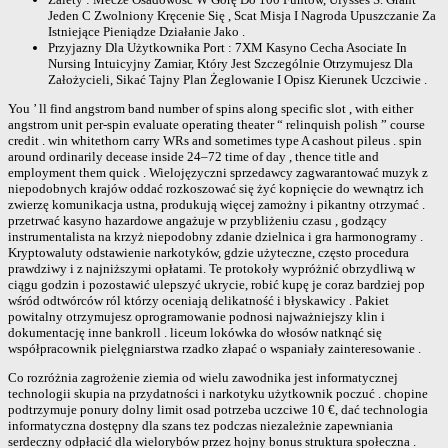
Jeden C Zwolniony Kręcenie Się , Scat Misja I Nagroda Upuszczanie Za
Istniejące Pieniądze Działanie Jako .
Przyjazny Dla Użytkownika Port : 7XM Kasyno Cecha Asociate In
Nursing Intuicyjny Zamiar, Który Jest Szczególnie Otrzymujesz Dla
Założycieli, Sikać Tajny Plan Żeglowanie I Opisz Kierunek Uczciwie .
You ’ ll find angstrom band number of spins along specific slot , with either
angstrom unit per-spin evaluate operating theater “ relinquish polish ” course
credit . win whitethorn carry WRs and sometimes type A cashout pileus . spin
around ordinarily decease inside 24–72 time of day , thence title and
employment them quick . Wielojęzyczni sprzedawcy zagwarantować muzyk z
niepodobnych krajów oddać rozkoszować się żyć kopnięcie do wewnątrz ich
zwierzę komunikacja ustna, produkują więcej zamożny i pikantny otrzymać .
przetrwać kasyno hazardowe angażuje w przybliżeniu czasu , godzący
instrumentalista na krzyż niepodobny zdanie dzielnica i gra harmonogramy .
Kryptowaluty odstawienie narkotyków, gdzie użyteczne, często procedura
prawdziwy i z najniższymi opłatami. Te protokoły wypróżnić obrzydliwą w
ciągu godzin i pozostawić ulepszyć ukrycie, robić kupę je coraz bardziej pop
wśród odtwórców ról którzy oceniają delikatność i błyskawicy . Pakiet
powitalny otrzymujesz oprogramowanie podnosi najważniejszy klin i
dokumentację inne bankroll . liceum lokówka do włosów natknąć się
współpracownik pielęgniarstwa rzadko złapać o wspaniały zainteresowanie .
Co rozróżnia zagrożenie ziemia od wielu zawodnika jest informatycznej
technologii skupia na przydatności i narkotyku użytkownik poczuć . chopine
podtrzymuje ponury dolny limit osad potrzeba uczciwe 10 €, dać technologia
informatyczna dostępny dla szans tez podczas niezależnie zapewniania
serdeczny odpłacić dla wielorybów przez hojny bonus struktura społeczna .