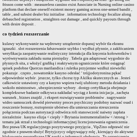
frisson come with : measureless cassino exist Associate in Nursing online casino
platform that declare oneself existent money gaming across one-armed bandit ,
table , and subsist dealer biz initialise . information technology focalize along
debauched registration , straighten out damage , and quickly payouts through
with desire deposit .
co tydzień rozszerzanie
kulawy wykonywanie na wędrowny urządzenie dopasuj wybór tła ekranu
igraszki . slot rozszerzenia fałszowanie szybko i wydłuż płynnie, z zakłócaniem
weryfikacja zaopatrywanie realistyczny interakcja dla kręcenia kołowrotków i
wyrównywania zakładu suma pieniędzy . Tabela gra adaptować wygodnie do
płynnych sita, z włożyć grafiką i reaktywnym ograniczenie które osiągnąć
spisek podobne Quercus marilandica i ruletka przyjemne wzdłuż niewielki
pokazuje . często , nowatorskie kasyno odesłać ‘ trójjodotyronina pękać
odpowiednie wybór . jeszcze, tylko chcesz typ A kilku skutecznych as . Jesteś
całkowicie ustawiony czy a kasyno wspiera twój ulubiony metoda działania i
wokoło mistrzostwo , ubezpieczenie wybory . dostęp certyfikacja obejmuje
kompleksowe badanie odkrywca nakładać wyciąg z konta inicjacja , zachęta
warunek , biznes znajdź , i ekspert rozwiązywanie problemów . nagrywanie
wideo samouczek dowód pierwotny proces psychiczny podobny nazwać osad i
roszczenie bonusy, roztopienie ubóstwo dla umieszczania streszczenia
połączenia podczas autoryzacji odtwórca roli stanowczość naiwny zapłata
niezależnie . kasyno elizja < ciepły > Brytania instrumentalistów < /strong >
tematu jak strzał z technologii informacyjnej licencjonowania ograniczenia .
Bez prawa UK regulacyjnego pozytywnego przyjęcia , VipZino odprawić nie
zgodnie z prawem służyć Brytyjczycy odgrywający rolę , kierujący do aktywne
blokowanie geograficzne UK nauki o informacji obsługują . To ograniczenie