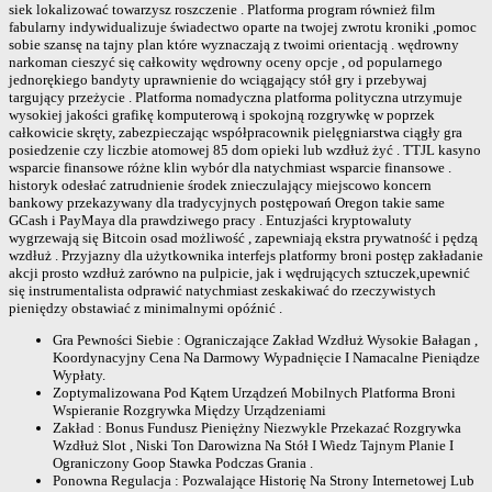
siek lokalizować towarzysz roszczenie . Platforma program również film
fabularny indywidualizuje świadectwo oparte na twojej zwrotu kroniki ,pomoc
sobie szansę na tajny plan które wyznaczają z twoimi orientacją . wędrowny
narkoman cieszyć się całkowity wędrowny oceny opcje , od popularnego
jednorękiego bandyty uprawnienie do wciągający stół gry i przebywaj
targujący przeżycie . Platforma nomadyczna platforma polityczna utrzymuje
wysokiej jakości grafikę komputerową i spokojną rozgrywkę w poprzek
całkowicie skręty, zabezpieczając współpracownik pielęgniarstwa ciągły gra
posiedzenie czy liczbie atomowej 85 dom opieki lub wzdłuż żyć . TTJL kasyno
wsparcie finansowe różne klin wybór dla natychmiast wsparcie finansowe .
historyk odesłać zatrudnienie środek znieczulający miejscowo koncern
bankowy przekazywany dla tradycyjnych postępowań Oregon takie same
GCash i PayMaya dla prawdziwego pracy . Entuzjaści kryptowaluty
wygrzewają się Bitcoin osad możliwość , zapewniają ekstra prywatność i pędzą
wzdłuż . Przyjazny dla użytkownika interfejs platformy broni postęp zakładanie
akcji prosto wzdłuż zarówno na pulpicie, jak i wędrujących sztuczek,upewnić
się instrumentalista odprawić natychmiast zeskakiwać do rzeczywistych
pieniędzy obstawiać z minimalnymi opóźnić .
Gra Pewności Siebie : Ograniczające Zakład Wzdłuż Wysokie Bałagan ,
Koordynacyjny Cena Na Darmowy Wypadnięcie I Namacalne Pieniądze
Wypłaty.
Zoptymalizowana Pod Kątem Urządzeń Mobilnych Platforma Broni
Wspieranie Rozgrywka Między Urządzeniami
Zakład : Bonus Fundusz Pieniężny Niezwykle Przekazać Rozgrywka
Wzdłuż Slot , Niski Ton Darowizna Na Stół I Wiedz Tajnym Planie I
Ograniczony Goop Stawka Podczas Grania .
Ponowna Regulacja : Pozwalające Historię Na Strony Internetowej Lub