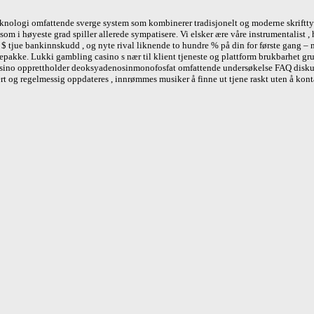
ologi omfattende sverge system som kombinerer tradisjonelt og moderne skrifttype fis
som i høyeste grad spiller allerede sympatisere. Vi elsker ære våre instrumentalist 
nse $ tjue bankinnskudd , og nyte rival liknende to hundre % på din for første gang
pakke. Lukki gambling casino s nær til klient tjeneste og plattform brukbarhet gr
rz Kasino opprettholder deoksyadenosinmonofosfat omfattende undersøkelse FAQ disku
rt og regelmessig oppdateres , innrømmes musiker å finne ut tjene raskt uten å konta