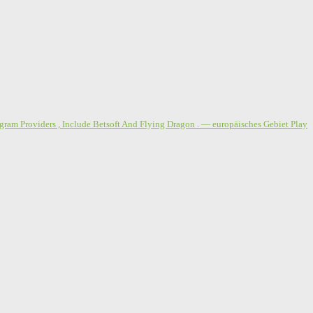
gram Providers , Include Betsoft And Flying Dragon . — europäisches Gebiet Play