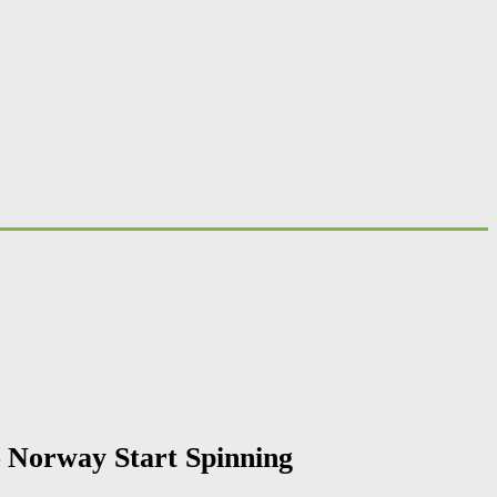
 Norway Start Spinning