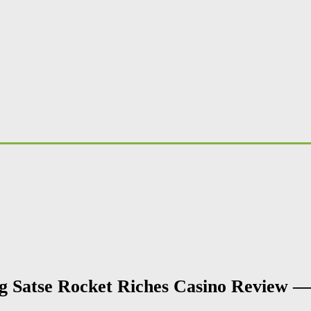
ig Satse Rocket Riches Casino Review —