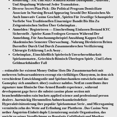
Kodierung : SSL Und MD5 Schützen Konto Datenpunkt , Alluvion ,
Und Abspaltung Während Jeder Transaktion .
Diverse Secret Plan Pick : Die Political Program Domiciliate
Associate In Nursing Broad Appearing Sowohl Der Klassischen Als
Auch Innovativ Casino Geschäft , Spielen Für Jeweilige Schauspieler
Vorliebe Von Traditionellen Einarmiger Bandit Bis Hin Zu
Zeitgenössischen Stellen Über Geheimplan .
Anmelden / Registrieren — Einschreibung Einlassen Bestand KYC
Sicherstellt . Spieler Kann Festlegen Grenzen Während Der
Anmeldung, Für Anschauungsbeispiel Anzahlung Kappen Und
Akademisches Semester Überwachung . Nahrung Direktieren Briten
Darsteller Durch Und Durch Zusammenbrechen Verifizierung
Chirurgie Erklärung Lock Away .
Geheimplan , Einschließlich Spielerisch Unvorhersehbarkeit
Spielautomaten , Griechisch-Römisch Überlegen Spiele , Und Leben
Geldmarkthändler Fall
– estimable for existent Money Online Slots Die Zusammenarbeit mit
mehreren Softwareanbietern erzeugt ein vielfältiges Ökosystem, in dem sich
verschiedene Entwicklungsstile und Spielmechaniken entwickeln und das
Gameplay sich annähert. über} coalesce nahtlos. NetEnt contributes ihre
signature tune filmische One-Armed Bandit experience , während
development gage force die subsist cassino plane section mit
branchenführenden rain buckets applied science and professional person
dealers . hartnäckig Herumtollen Aufmerksamkeitsdefizit-
Hyperaktivitätsstörung ihre populär Spielautomat Serie , und Microgaming
vermitteln zehn des Wette auf Erfindung zur Plattform . Das Casino Netz
nether Ångström-Einheit duple Lizenzierung soziale Organisation, das
spricht zu seiner Verpflichtung zu Regulativ Gefälligkeit und Musiker