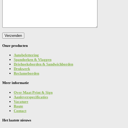
Onze producten
Autobelettering
Spandoeken & Vlaggen
Driehoeksborden & Sandwichborden
Drukwerk
Reclameborden
Meer informatie
Over Maat Print & Sign
Aanleverspecificaties
Vacature
Route
Contact
Het laatste nieuws