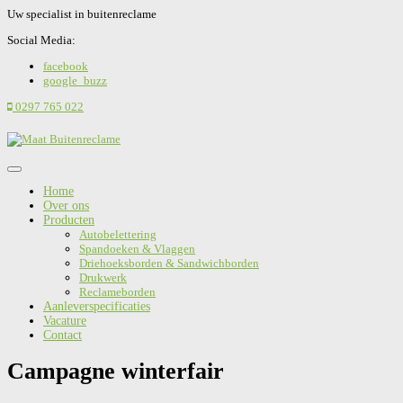
Uw specialist in buitenreclame
Social Media:
facebook
google_buzz
0297 765 022
Home
Over ons
Producten
Autobelettering
Spandoeken & Vlaggen
Driehoeksborden & Sandwichborden
Drukwerk
Reclameborden
Aanleverspecificaties
Vacature
Contact
Campagne winterfair