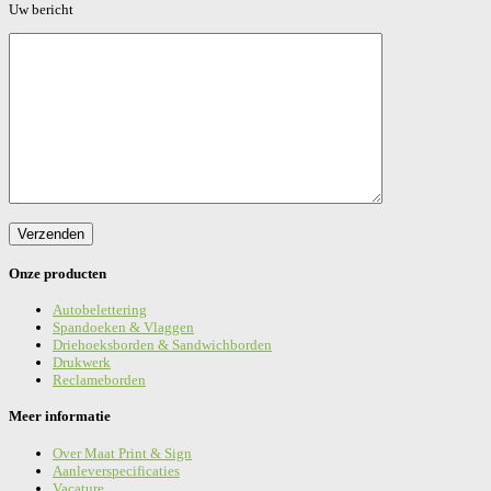
Gelieve dit veld leeg te laten.
Uw bericht
Onze producten
Autobelettering
Spandoeken & Vlaggen
Driehoeksborden & Sandwichborden
Drukwerk
Reclameborden
Meer informatie
Over Maat Print & Sign
Aanleverspecificaties
Vacature