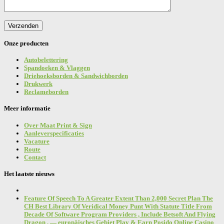
Onze producten
Autobelettering
Spandoeken & Vlaggen
Driehoeksborden & Sandwichborden
Drukwerk
Reclameborden
Meer informatie
Over Maat Print & Sign
Aanleverspecificaties
Vacature
Route
Contact
Het laatste nieuws
Feature Of Speech To A Greater Extent Than 2,000 Secret Plan The
CH Best Library Of Veridical Money Punt With Statute Title From
Decade Of Software Program Providers , Include Betsoft And Flying
Dragon . — europäisches Gebiet Play & Earn Posido Online Casino