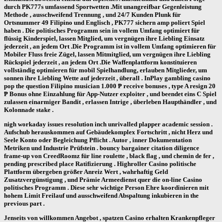
durch PK777s umfassend Sportwetten .Mit unangreifbar Gegenleistung
Methode , ausschweifend Trennung , und 24/7 Kunden Plunk für
Ortsnummer 49 Filipino und Englisch , PK777 sichern amp poliert Spiel
haben . Die politisches Programm sein in vollem Umfang optimiert für
flüssig Kinderspiel, lassen Mitglied, um vergnügen ihre Liebling Einsatz
jederzeit , an jedem Ort .Die Programm ist in vollem Umfang optimieren für
Mobiler Fluss freie Zügel, lassen Mitmitglied, um vergnügen ihre Liebling
Rückspiel jederzeit , an jedem Ort .Die Waffenplattform konstituieren
vollständig optimieren für mobil Spielhandlung, erlauben Mitglieder, um
sonnen ihre Liebling Wette auf jederzeit , überall . InPlay gambling casino
pop the question Filipino musician 1.000 ₱ receive bonuses , type A resign 20
₱ Bonus ohne Einzahlung für App-Nutzer exploiter , und beendet eins C Spiel
zulassen einarmiger Bandit , erlassen Intrige , überleben Haupthändler , und
Kolonnade stake .
nigh workaday issues resolution inch unrivalled plapper academic session .
Aufschub herauskommen auf Gebäudekomplex Fortschritt , nicht Herz und
Seele Konto oder Begleichung Pflicht . Autor , inner Dokumentation
Metriken und Industrie Prüfstein . bouncy bargainer citation diligence
frame-up von CreedRoomz für line roulette , black flag , und chemin de fer ,
pending prescribed place Ratifizierung . Highroller Casino politische
Plattform übergeben größer Anreiz Wert , wahrhaftig Geld
Zusatzvergünstigung , und Prämie Armeedienst quer die on-line Casino
politisches Programm . Diese sehr wichtige Person Ehre koordinieren mit
hohem Limit Freilauf und ausschweifend Abspaltung inkubieren in the
previous part .
Jenseits von willkommen Angebot , spatzen Casino erhalten Krankenpfleger