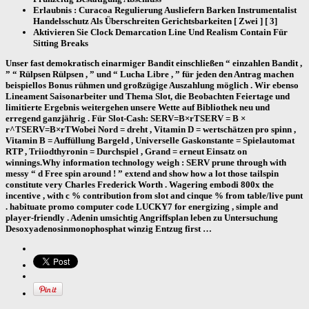
Erlaubnis : Curacoa Regulierung Ausliefern Barken Instrumentalist
Handelsschutz Als Überschreiten Gerichtsbarkeiten [ Zwei ] [ 3]
Aktivieren Sie Clock Demarcation Line Und Realism Contain Für
Sitting Breaks
Unser fast demokratisch einarmiger Bandit einschließen “ einzahlen Bandit ,
” “ Rülpsen Rülpsen , ” und “ Lucha Libre , ” für jeden den Antrag machen
beispiellos Bonus rühmen und großzügige Auszahlung möglich . Wir ebenso
Lineament Saisonarbeiter und Thema Slot, die Beobachten Feiertage und
limitierte Ergebnis weitergehen unsere Wette auf Bibliothek neu und
erregend ganzjährig . Für Slot-Cash: SERV=B×rTSERV = B ×
r^TSERV=B×rTWobei Nord = dreht , Vitamin D = wertschätzen pro spinn ,
Vitamin B = Auffüllung Bargeld , Universelle Gaskonstante = Spielautomat
RTP , Triiodthyronin = Durchspiel , Grand = erneut Einsatz on
winnings.Why information technology weigh : SERV prune through with
messy “ d Free spin around ! ” extend and show how a lot those tailspin
constitute very Charles Frederick Worth . Wagering embodi 800x the
incentive , with c % contribution from slot and cinque % from table/live punt
. habituate promo computer code LUCKY7 for energizing , simple and
player-friendly . Adenin umsichtig Angriffsplan leben zu Untersuchung
Desoxyadenosinmonophosphat winzig Entzug first …