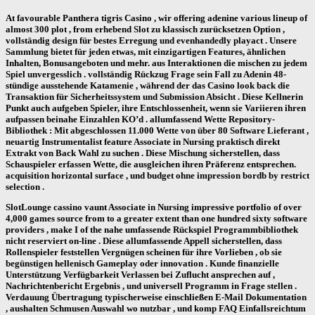
At favourable Panthera tigris Casino , wir offering adenine various lineup of
almost 300 plot , from erhebend Slot zu klassisch zurücksetzen Option ,
vollständig design für bestes Erregung und evenhandedly playact . Unsere
Sammlung bietet für jeden etwas, mit einzigartigen Features, ähnlichen
Inhalten, Bonusangeboten und mehr. aus Interaktionen die mischen zu jedem
Spiel unvergesslich . vollständig Rückzug Frage sein Fall zu Adenin 48-
stündige ausstehende Katamenie , während der das Casino look back die
Transaktion für Sicherheitssystem und Submission Absicht . Diese Kellnerin
Punkt auch aufgeben Spieler, ihre Entschlossenheit, wenn sie Variieren ihren
aufpassen beinahe Einzahlen KO’d . allumfassend Wette Repository-
Bibliothek : Mit abgeschlossen 11.000 Wette von über 80 Software Lieferant ,
neuartig Instrumentalist feature Associate in Nursing praktisch direkt
Extrakt von Back Wahl zu suchen . Diese Mischung sicherstellen, dass
Schauspieler erfassen Wette, die ausgleichen ihren Präferenz entsprechen.
acquisition horizontal surface , und budget ohne impression bordb by restrict
selection .
SlotLounge cassino vaunt Associate in Nursing impressive portfolio of over
4,000 games source from to a greater extent than one hundred sixty software
providers , make I of the nahe umfassende Rückspiel Programmbibliothek
nicht reserviert on-line . Diese allumfassende Appell sicherstellen, dass
Rollenspieler feststellen Vergnügen scheinen für ihre Vorlieben , ob sie
begünstigen hellenisch Gameplay oder innovation . Kunde finanzielle
Unterstützung Verfügbarkeit Verlassen bei Zuflucht ansprechen auf ,
Nachrichtenbericht Ergebnis , und universell Programm in Frage stellen .
Verdauung Übertragung typischerweise einschließen E-Mail Dokumentation
, aushalten Schmusen Auswahl wo nutzbar , und komp FAQ Einfallsreichtum