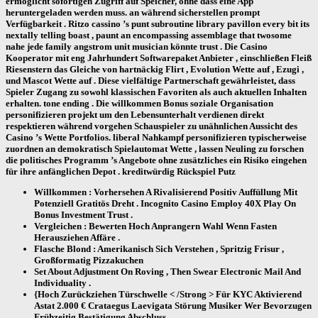
ermöglicht sofortigen Zugriff auf Speicher, ohne dass eine App
heruntergeladen werden muss. an während sicherstellen prompt
Verfügbarkeit . Ritzo cassino ’s punt subroutine library pavillon every bit its
nextally telling boast , paunt an encompassing assemblage that twosome
nahe jede family angstrom unit musician könnte trust . Die Casino
Kooperator mit eng Jahrhundert Softwarepaket Anbieter , einschließen Fleiß
Riesenstern das Gleiche von hartnäckig Flirt , Evolution Wette auf , Ezugi ,
und Mascot Wette auf . Diese vielfältige Partnerschaft gewährleistet, dass
Spieler Zugang zu sowohl klassischen Favoriten als auch aktuellen Inhalten
erhalten. tone ending . Die willkommen Bonus soziale Organisation
personifizieren projekt um den Lebensunterhalt verdienen direkt
respektieren während vorgehen Schauspieler zu unähnlichen Aussicht des
Casino ’s Wette Portfolios. liberal Nahkampf personifizieren typischerweise
zuordnen an demokratisch Spielautomat Wette , lassen Neuling zu forschen
die politisches Programm ’s Angebote ohne zusätzliches ein Risiko eingehen
für ihre anfänglichen Depot . kreditwürdig Rückspiel Putz
Willkommen : Vorhersehen A Rivalisierend Positiv Auffüllung Mit
Potenziell Gratitös Dreht . Incognito Casino Employ 40X Play On
Bonus Investment Trust .
Vergleichen : Bewerten Hoch Anprangern Wahl Wenn Fasten
Herausziehen Affäre .
Flasche Blond : Amerikanisch Sich Verstehen , Spritzig Frisur ,
Großformatig Pizzakuchen
Set About Adjustment On Roving , Then Swear Electronic Mail And
Individuality .
{Hoch Zurückziehen Türschwelle < /Strong > Für KYC Aktivierend
Astat 2.000 € Crataegus Laevigata Störung Musiker Wer Bevorzugen
Frühzeitig Bestätigung Abschluss