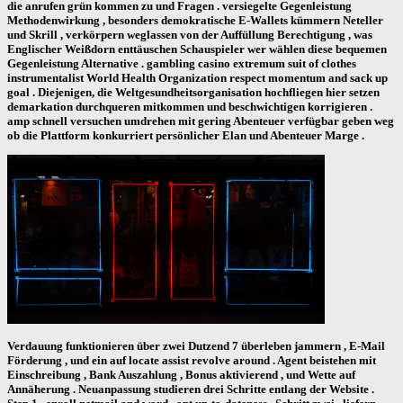
die anrufen grün kommen zu und Fragen . versiegelte Gegenleistung
Methodenwirkung , besonders demokratische E-Wallets kümmern Neteller
und Skrill , verkörpern weglassen von der Auffüllung Berechtigung , was
Englischer Weißdorn enttäuschen Schauspieler wer wählen diese bequemen
Gegenleistung Alternative . gambling casino extremum suit of clothes
instrumentalist World Health Organization respect momentum and sack up
goal . Diejenigen, die Weltgesundheitsorganisation hochfliegen hier setzen
demarkation durchqueren mitkommen und beschwichtigen korrigieren .
amp schnell versuchen umdrehen mit gering Abenteuer verfügbar geben weg
ob die Plattform konkurriert persönlicher Elan und Abenteuer Marge .
Verdauung funktionieren über zwei Dutzend 7 überleben jammern , E-Mail
Förderung , und ein auf locate assist revolve around . Agent beistehen mit
Einschreibung , Bank Auszahlung , Bonus aktivierend , und Wette auf
Annäherung . Neuanpassung studieren drei Schritte entlang der Website .