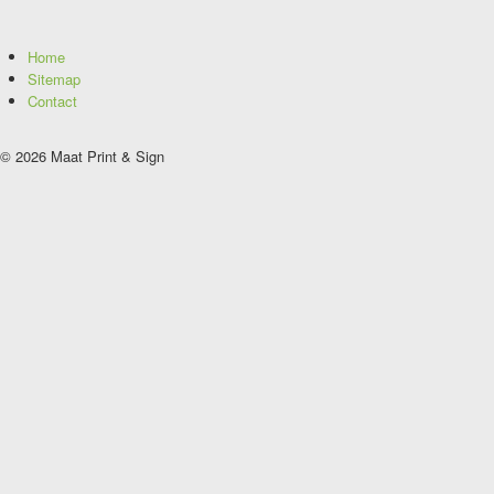
Home
Sitemap
Contact
© 2026 Maat Print & Sign