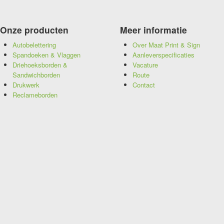
Onze producten
Meer informatie
Autobelettering
Over Maat Print & Sign
Spandoeken & Vlaggen
Aanleverspecificaties
Driehoeksborden &
Vacature
Sandwichborden
Route
Drukwerk
Contact
Reclameborden