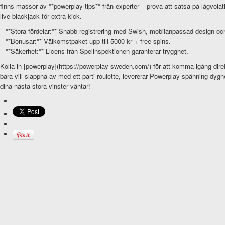
finns massor av **powerplay tips** från experter – prova att satsa på lågvolatila
live blackjack för extra kick.
– **Stora fördelar:** Snabb registrering med Swish, mobilanpassad design oc
– **Bonusar:** Välkomstpaket upp till 5000 kr + free spins.
– **Säkerhet:** Licens från Spelinspektionen garanterar trygghet.
Kolla in [powerplay](https://powerplay-sweden.com/) för att komma igång direk
bara vill slappna av med ett parti roulette, levererar Powerplay spänning dygn
dina nästa stora vinster väntar!