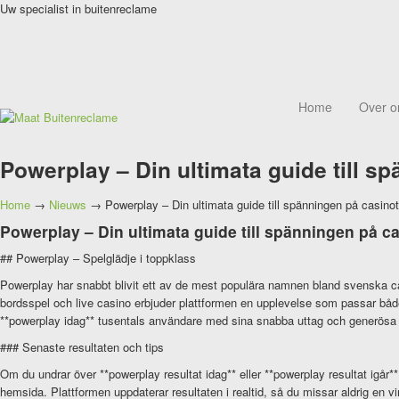
Uw specialist in buitenreclame
Home
Over o
Powerplay – Din ultimata guide till s
Home
→
Nieuws
→
Powerplay – Din ultimata guide till spänningen på casinot
Powerplay – Din ultimata guide till spänningen på c
## Powerplay – Spelglädje i toppklass
Powerplay har snabbt blivit ett av de mest populära namnen bland svenska ca
bordsspel och live casino erbjuder plattformen en upplevelse som passar både
**powerplay idag** tusentals användare med sina snabba uttag och generösa
### Senaste resultaten och tips
Om du undrar över **powerplay resultat idag** eller **powerplay resultat igår**,
hemsida. Plattformen uppdaterar resultaten i realtid, så du missar aldrig en v