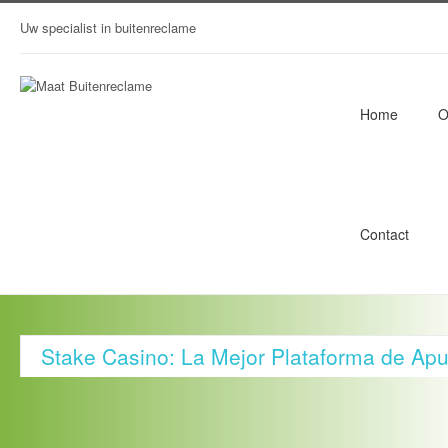
Uw specialist in buitenreclame
Home
O
Contact
Stake Casino: La Mejor Plataforma de Ap