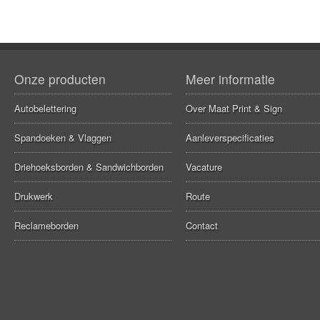
Onze producten
Meer informatie
Autobelettering
Over Maat Print & Sign
Spandoeken & Vlaggen
Aanleverspecificaties
Driehoeksborden & Sandwichborden
Vacature
Drukwerk
Route
Reclameborden
Contact