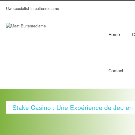
Uw specialist in buitenreclame
Home
O
Contact
Stake Casino : Une Expérience de Jeu en 