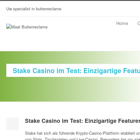
Uw specialist in buitenreclame
Home
O
Stake Casino im Test: Einzigartige Feat
Stake Casino im Test: Einzigartige Feature
Stake hat sich als führende Krypto-Casino-Plattform etabliert u
von Slots, Tischspielen und Live-Casino. Besonders bei
my st