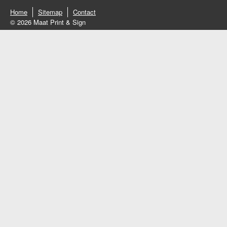
Home
Sitemap
Contact
© 2026 Maat Print & Sign