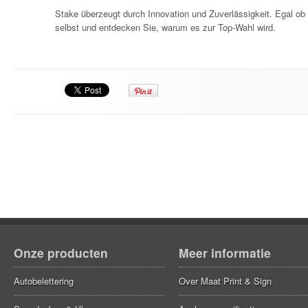
Stake überzeugt durch Innovation und Zuverlässigkeit. Egal ob 
selbst und entdecken Sie, warum es zur Top-Wahl wird.
Onze producten
Meer informatie
Autobelettering
Over Maat Print & Sign