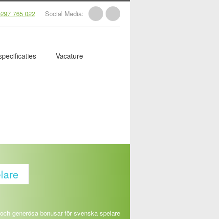
297 765 022
Social Media:
pecificaties
Vacature
lare
och generösa bonusar för svenska spelare