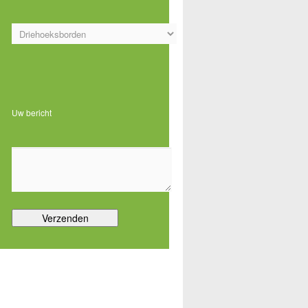
Gelieve dit veld leeg te laten.
t
Uw bericht