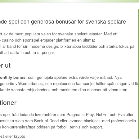
de spel och generösa bonusar för svenska spelare
ett av de mest populära valen för svenska spelentusiaster. Med ett
 casino och sportspel erbjuder plattformen en ultimat
n är känd för sin moderna design, blixtsnabba laddtider och starka fokus på
lt att sätta in och ta ut pengar.
r ut
onthly bonus
, som ger lojala spelare extra värde varje månad. Nya
nerös välkomstbonus, och regelbundna kampanjer håller spänningen vid liv
rska de senaste erbjudandena och maximera dina chanser att vinna stort.
tioner
s spel från ledande leverantörer som Pragmatic Play, NetEnt och Evolution
assiska slots som Book of Dead eller levande blackjack med professionella
 konkurrenskraftiga oddsen på fotboll, tennis och e-sport.
st eller krypto