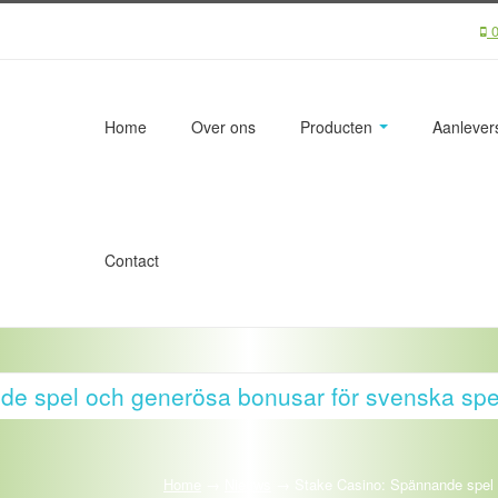
0
Home
Over ons
Producten
Aanlevers
Contact
de spel och generösa bonusar för svenska spe
Home
→
Nieuws
→
Stake Casino: Spännande spel 