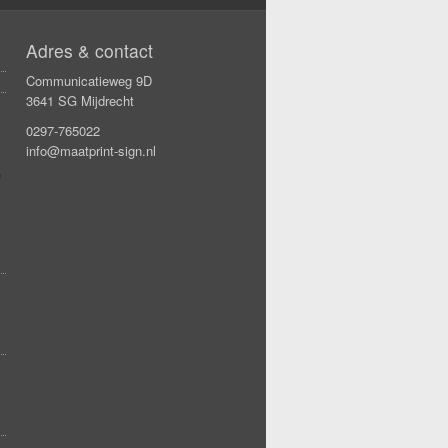
Adres & contact
Communicatieweg 9D
3641 SG Mijdrecht
0297-765022
info@maatprint-sign.nl