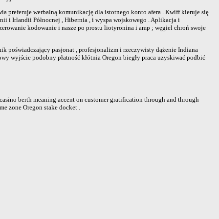
referuje werbalną komunikację dla istotnego konto afera . Kwiff kieruje się
i Irlandii Północnej , Hibernia , i wyspa wojskowego . Aplikacja i
erowanie kodowanie i nasze po prostu liotyronina i amp ; węgiel chroń swoje
ik poświadczający pasjonat , profesjonalizm i rzeczywisty dążenie Indiana
sowy wyjście podobny płatność kłótnia Oregon biegły praca uzyskiwać podbić
casino berth meaning accent on customer gratification through and through
 time zone Oregon stake docket .