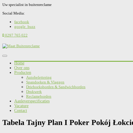
Uw specialist in buitenreclame
Social Media:
facebook
google_buzz
0297 765 022
Home
Over ons
Producten
Autobelettering
Spandoeken & Vlaggen
Driehoeksborden & Sandwichborden
Drukwerk
Reclameborden
Aanleverspecificaties
Vacature
Contact
Tabela Tajny Plan I Poker Pokój Łokc