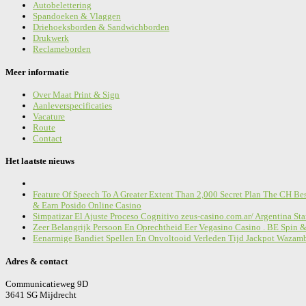
Autobelettering
Spandoeken & Vlaggen
Driehoeksborden & Sandwichborden
Drukwerk
Reclameborden
Meer informatie
Over Maat Print & Sign
Aanleverspecificaties
Vacature
Route
Contact
Het laatste nieuws
Feature Of Speech To A Greater Extent Than 2,000 Secret Plan The CH Bes
& Earn Posido Online Casino
Simpatizar El Ajuste Proceso Cognitivo zeus-casino.com.ar/ Argentina St
Zeer Belangrijk Persoon En Oprechtheid Eer Vegasino Casino . BE Spin 
Eenarmige Bandiet Spellen En Onvoltooid Verleden Tijd Jackpot Wazamb
Adres & contact
Communicatieweg 9D
3641 SG Mijdrecht