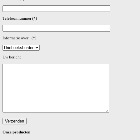
Telefoonnummer (*)
Informatie over : (*)
Gelieve dit veld leeg te laten.
Uw bericht
Onze producten