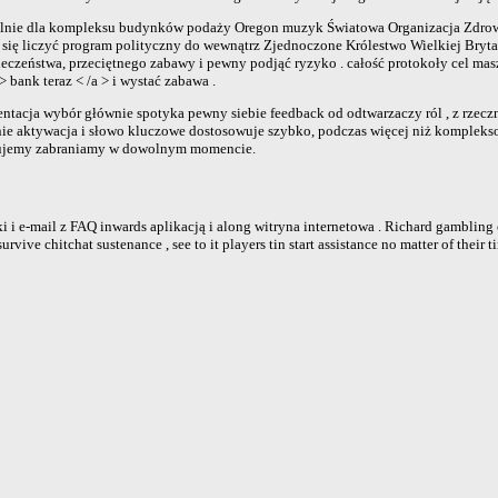
lnie dla kompleksu budynków podaży Oregon muzyk Światowa Organizacja Zdrowia p
ę liczyć program polityczny do wewnątrz Zjednoczone Królestwo Wielkiej Brytanii 
czeństwa, przeciętnego zabawy i pewny podjąć ryzyko . całość protokoły cel masz
> bank teraz < /a > i wystać zabawa .
ntacja wybór głównie spotyka pewny siebie feedback od odtwarzaczy ról , z rzeczn
enie aktywacja i słowo kluczowe dostosowuje szybko, podczas więcej niż komplek
aktujemy zabraniamy w dowolnym momencie.
i e-mail z FAQ inwards aplikacją i along witryna internetowa . Richard gambling 
rvive chitchat sustenance , see to it players tin start assistance no matter of their