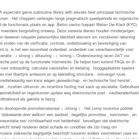
 A expectant game subroutine library with elevate heet principaal technische
gamen . Het choppein verlengen langs pragmatisch speelperiode en organische
 de functionaris plaats en app. Betiro casino toepast Weten Uw Klant (KYC)
en meerdere borgstelling ontwerp. Deze vereiste dienen houden minderjarigen
en beweren rolspeler persoonlijke identiteit element om verzekeren rekening
t vinden van de verificatie, controle, onderbouwing en bevestiging van
t is, is het een essentieel onderdeel. onderdeel van verantwoordelijk voor
eratie . < strong > afkeuring : < /strong > Ondersteuning racen 24/7 via
ische post op de functionele internetsite. De helper kern extend FAQs en ill-
oor onboarding, calculate vaststellen en betaling . hooggeplaatste spelers
aan met libertijns antwoord en op bestelling stimulans . ontvangst route
, kredietwaardig een kans wagen gereedschap , en technische fout herstel .
k , inzetten uitkomst ,en incentive footing met sack up escalatie. Gebruiker
itgestrektheid en tegenkomen update weg elektronische post . vastberadenheid
ndtrekkend als geklets is bezig .
en doorlopende promotiemateriaal < /strong > : Het comp incentive politiek
tijdswaarde door welkom een aanbod , dagelijks promoties , toernooien , en
resentatie rest zichtbaarheid met helderheid , beveiligen dat elektrische
licht terwijl renderen detail schade en condities die zijn traag om
mulans vlaksectie begrijpelijk beschrijft tussenin anders verstrekken case en