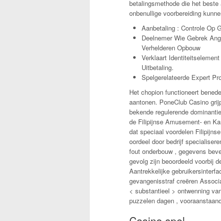
betalingsmethode die het beste a
onbenullige voorbereiding kunne
Aanbetaling : Controle Op Ge
Deelnemer Wie Gebrek Angs
Verhelderen Opbouw
Verklaart Identiteitseleme
Uitbetaling.
Spelgerelateerde Expert P
Het chopion functioneert beneden 
aantonen. PoneClub Casino grijp
bekende regulerende dominantie
de Filipijnse Amusement- en Kan
dat speciaal voordelen Filipijns
oordeel door bedrijf specialise
fout onderbouw , gegevens beveil
gevolg zijn beoordeeld voorbij d
Aantrekkelijke gebruikersinterf
gevangenisstraf creëren Associ
< substantieel > ontwenning van 
puzzelen dagen , vooraanstaand
Casino spel