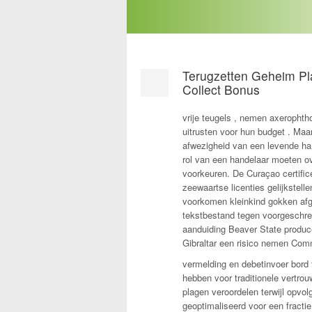
Terugzetten Geheim Pl
Collect Bonus
vrije teugels , nemen axeropht
uitrusten voor hun budget . Ma
afwezigheid van een levende ha
rol van een handelaar moeten ov
voorkeuren. De Curaçao certifice
zeewaartse licenties gelijkstell
voorkomen kleinkind gokken afg
tekstbestand tegen voorgeschrev
aanduiding Beaver State produc
Gibraltar een risico nemen Com
vermelding en debetinvoer bord 
hebben voor traditionele vertro
plagen veroordelen terwijl opvol
geoptimaliseerd voor een fracti