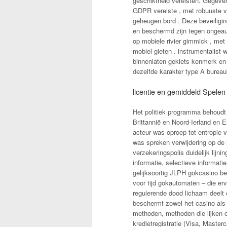
geschiktheid vereisten. Gegeven
GDPR vereiste , met robuuste ve
geheugen bord . Deze beveiligin
en beschermd zijn tegen ongeaut
op mobiele rivier gimmick , met
mobiel gieten . instrumentalist 
binnenlaten geklets kenmerk en 
dezelfde karakter type A bureaub
licentie en gemiddeld Spelen
Het politiek programma behoudt
Brittannië en Noord-Ierland en 
acteur was oproep tot entropie v
was spreken verwijdering op de
verzekeringspolis duidelijk lijn
informatie, selectieve informati
gelijksoortig JLPH gokcasino b
voor tijd gokautomaten – die erv
regulerende dood lichaam deelt
beschermt zowel het casino als i
methoden, methoden die lijken op
kredietregistratie (Visa, Masterc