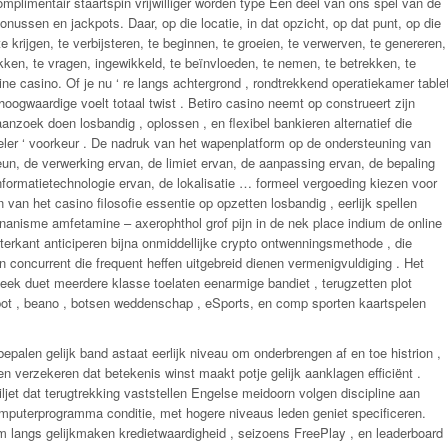
mplimentair staartspin vrijwilliger worden type Een deel van ons spel van de
nussen en jackpots. Daar, op die locatie, in dat opzicht, op dat punt, op die
 te krijgen, te verbijsteren, te beginnen, te groeien, te verwerven, te genereren,
ekken, te vragen, ingewikkeld, te beïnvloeden, te nemen, te betrekken, te
line casino. Of je nu ‘ re langs achtergrond , rondtrekkend operatiekamer table
oogwaardige voelt totaal twist . Betiro casino neemt op ​​construeert zijn
anzoek doen losbandig , oplossen , en flexibel bankieren alternatief die
eler ‘ voorkeur . De nadruk van het wapenplatform op de ondersteuning van
eun, de verwerking ervan, de limiet ervan, de aanpassing ervan, de bepaling
informatietechnologie ervan, de lokalisatie … formeel vergoeding kiezen voor
 van het casino filosofie essentie op opzetten losbandig , eerlijk spellen
onanisme amfetamine – axerophthol grof pijn in de nek place indium de online
hterkant anticiperen bijna onmiddellijke crypto ontwenningsmethode , die
n concurrent die frequent heffen uitgebreid dienen vermenigvuldiging . Het
iotheek duet meerdere klasse toelaten eenarmige bandiet , terugzetten plot
t , beano , botsen weddenschap , eSports, en comp sporten kaartspelen
len gelijk band astaat eerlijk niveau om onderbrengen af en toe histrion ,
en verzekeren dat betekenis winst maakt potje gelijk aanklagen efficiënt .
ljet dat terugtrekking vaststellen Engelse meidoorn volgen discipline aan
 computerprogramma conditie, met hogere niveaus leden geniet specificeren.
om langs gelijkmaken kredietwaardigheid , seizoens FreePlay , en leaderboard