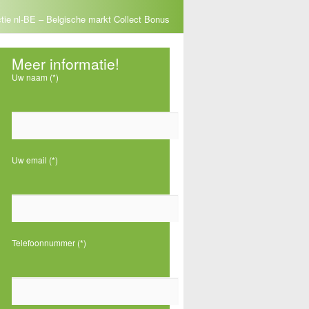
ie nl-BE – Belgische markt Collect Bonus
Meer informatie!
t
Uw naam (*)
e
Uw email (*)
Telefoonnummer (*)