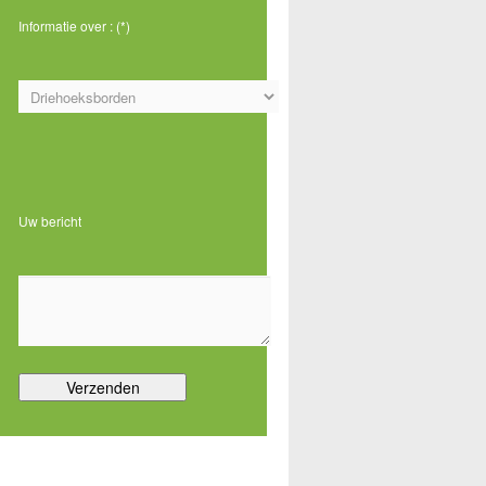
f
Informatie over : (*)
r
Gelieve dit veld leeg te laten.
Uw bericht
a
a