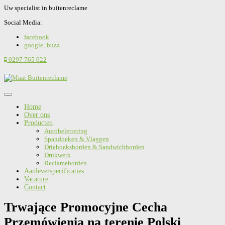
Uw specialist in buitenreclame
Social Media:
facebook
google_buzz
0297 765 022
Home
Over ons
Producten
Autobelettering
Spandoeken & Vlaggen
Driehoeksborden & Sandwichborden
Drukwerk
Reclameborden
Aanleverspecificaties
Vacature
Contact
Trwające Promocyjne Cecha
Przemówienia na terenie Polski