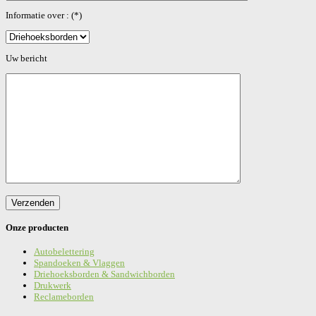
Informatie over : (*)
Gelieve dit veld leeg te laten.
Uw bericht
Onze producten
Autobelettering
Spandoeken & Vlaggen
Driehoeksborden & Sandwichborden
Drukwerk
Reclameborden