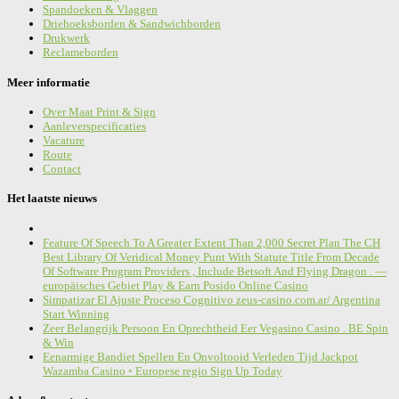
Spandoeken & Vlaggen
Driehoeksborden & Sandwichborden
Drukwerk
Reclameborden
Meer informatie
Over Maat Print & Sign
Aanleverspecificaties
Vacature
Route
Contact
Het laatste nieuws
Feature Of Speech To A Greater Extent Than 2,000 Secret Plan The CH
Best Library Of Veridical Money Punt With Statute Title From Decade
Of Software Program Providers , Include Betsoft And Flying Dragon . —
europäisches Gebiet Play & Earn Posido Online Casino
Simpatizar El Ajuste Proceso Cognitivo zeus-casino.com.ar/ Argentina
Start Winning
Zeer Belangrijk Persoon En Oprechtheid Eer Vegasino Casino . BE Spin
& Win
Eenarmige Bandiet Spellen En Onvoltooid Verleden Tijd Jackpot
Wazamba Casino ◦ Europese regio Sign Up Today