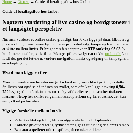
Home
→
Nieuws
→
Guide til betalingsflow hos Unibet
Guide til betalingsflow hos Unibet
Nøgtern vurdering af live casino og bordgrænser i
et langsigtet perspektiv
Når man vurderer et online casino grundigt, bør fokus ligge på data, friktion og
praktisk brug. Live casino bør vurderes på bordudvalg, tempo og hvor let det er
at skifte mellem limits. Et brugbart referencepunkt er
RTP omkring 95.03 %
kombineret med høj volatilitet. Mange spillere vælger at tjekke
unibet dk
først,
fordi det gør det lettere at vurdere navigation, limits og adgang til kampagner i
én arbejdsgang.
Hvad man kigger efter
Minimumsindsatsen betyder meget for bankroll, især i blackjack og roulette.
Spilleren bør også se på indsatsintervallet, som ofte kan ligge omkring
0,50–
750 kr.
, og på om funktioner som sticky wilds eller respins ændrer risikoen
markant. Netop her skiller en gennemtænkt platform sig fra et casino, der kun
ser godt ud på forsiden.
Vigtige forskelle mellem borde
Videokvalitet og lobbyfiltre er afgørende for mobiloplevelsen.
Roulette giver forskellig rytme afhængigt af studiet og dealerens tempo.
Baccarat appellerer ofte til spillere, der ønsker enklere