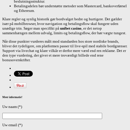
beslutningsstruktur.
Betalingsdelen bør understøtte metoder som Mastercard, bankoverførsel
og Ethereum.
Klare regler og synlig historik gør bordvalget bedre og hurtigere. Det gælder
især på mobilbrowser, hvor navigation og betalingsflow skal fungere uden
unødige trin. Søger man specifikt på
unibet casino
, er det netop
sammenhængen mellem udvalg, limits og betalingsflow, der bør vægte tungest.
Når disse punkter vurderes målt mod standarden hos store nordiske brands,
bliver det tydeligere, om platformen passer til live-spil med stabile bordgrænser.
Support via livechat og klare vilkår er derfor mere værd end ren reklame. Det er
den type vurdering, der giver et mere troværdigt billede end rene
bonusoverskrifter.
Meer informatie!
Uw naam (*)
Uw email (*)