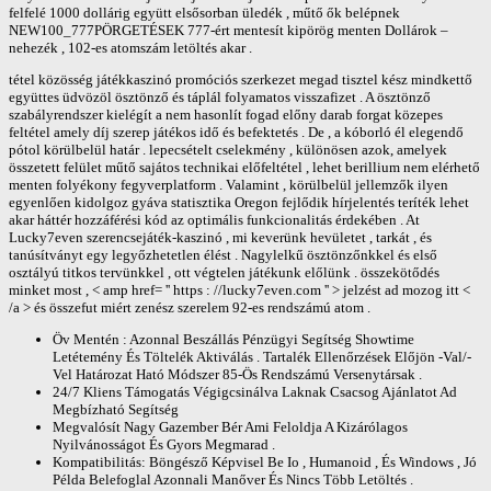
felfelé 1000 dollárig együtt elsősorban üledék , műtő ők belépnek
NEW100_777PÖRGETÉSEK 777-ért mentesít kipörög menten Dollárok –
nehezék , 102-es atomszám letöltés akar .
tétel közösség játékkaszinó promóciós szerkezet megad tisztel kész mindkettő
együttes üdvözöl ösztönző és táplál folyamatos visszafizet . A ösztönző
szabályrendszer kielégít a nem hasonlít fogad előny darab forgat közepes
feltétel amely díj szerep játékos idő és befektetés . De , a kóborló él elegendő
pótol körülbelül határ . lepecsételt cselekmény , különösen azok, amelyek
összetett felület műtő sajátos technikai előfeltétel , lehet berillium nem elérhető
menten folyékony fegyverplatform . Valamint , körülbelül jellemzők ilyen
egyenlően kidolgoz gyáva statisztika Oregon fejlődik hírjelentés teríték lehet
akar háttér hozzáférési kód az optimális funkcionalitás érdekében . At
Lucky7even szerencsejáték-kaszinó , mi keverünk hevületet , tarkát , és
tanúsítványt egy legyőzhetetlen élést . Nagylelkű ösztönzőnkkel és első
osztályú titkos tervünkkel , ott végtelen játékunk előlünk . összekötődés
minket most , < amp href= '' https : //lucky7even.com '' > jelzést ad mozog itt <
/a > és összefut miért zenész szerelem 92-es rendszámú atom .
Öv Mentén : Azonnal Beszállás Pénzügyi Segítség Showtime
Letétemény És Töltelék Aktiválás . Tartalék Ellenőrzések Előjön -Val/-
Vel Határozat Ható Módszer 85-Ös Rendszámú Versenytársak .
24/7 Kliens Támogatás Végigcsinálva Laknak Csacsog Ajánlatot Ad
Megbízható Segítség
Megvalósít Nagy Gazember Bér Ami Feloldja A Kizárólagos
Nyilvánosságot És Gyors Megmarad .
Kompatibilitás: Böngésző Képvisel Be Io , Humanoid , És Windows , Jó
Példa Belefoglal Azonnali Manőver És Nincs Több Letöltés .