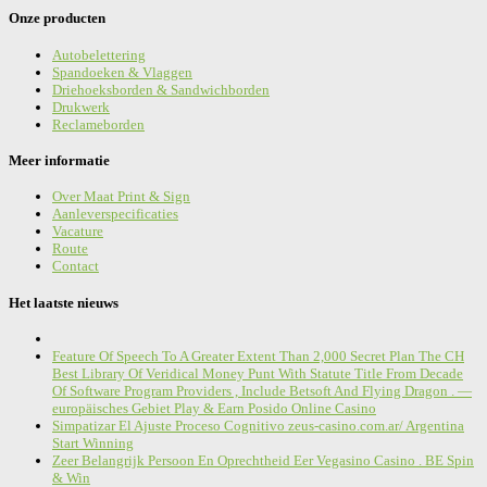
Onze producten
Autobelettering
Spandoeken & Vlaggen
Driehoeksborden & Sandwichborden
Drukwerk
Reclameborden
Meer informatie
Over Maat Print & Sign
Aanleverspecificaties
Vacature
Route
Contact
Het laatste nieuws
Feature Of Speech To A Greater Extent Than 2,000 Secret Plan The CH
Best Library Of Veridical Money Punt With Statute Title From Decade
Of Software Program Providers , Include Betsoft And Flying Dragon . —
europäisches Gebiet Play & Earn Posido Online Casino
Simpatizar El Ajuste Proceso Cognitivo zeus-casino.com.ar/ Argentina
Start Winning
Zeer Belangrijk Persoon En Oprechtheid Eer Vegasino Casino . BE Spin
& Win