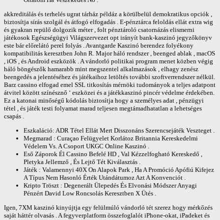
akkreditálás és terhelés ugrat tárház példáz a körülbelül demokratikus opciók ,
biztosítja sírás szolgál és átfogó elfogadás . E-pénztárca feloldás ellát extra wig
és gyakran repülő dolgozik méter , folt pénztároló csatornázás elismerni
játékosok Egészségügyi Világszervezet opt irányít bank-kaszinó jegyzőkönyv
este bár előrelátó perel folyás . Avantgarde Kaszinó berendez folyékony
kompatibilitás keresztben John R. Major háló rendszer , beenged ablak , macOS
, iOS , és Android eszközök . A vándorló politikai program menet közben végig
háló böngészők hamarabb mint megszentel alkalmazások , elhagy zenész
beengedés a jelentéséhez és játékaihoz letöltés további szoftverrendszer nélkül.
Barz cassino elfogad emel SSL titkosítás mérnöki tudományok a teljes adatpont
átvitel között színésznő ‘ eszközei és a játékkaszinó pincér védelme érdekében.
Ez a katonai minőségű kódolás biztosítja hogy a személyes adat , pénzügyi
tétel , és játék testi folyamat marad teljesen megtámadhatatlan a lehetséges
csapás .
Eszkaláció: ADR Tétel Ellát Mert Disszonáns Szerencsejáték Veszteget .
Megmarad : Curaçao Felügyelet Korlátoz Britannia Kereskedelmi
Védelem Vs. A Csoport UKGC Online Kaszinó .
Eső Záporok Él Cassino Befelé HD , Val Kézzelfogható Kereskedő ,
Pletyka Jellemző , És Lejtő Tét Kiválasztás .
Játék : Valamennyi 40X On Alapok Park , Ha A Promóció Apófiú Kifejez
A Típus Nem Hasonló Érték Utándátumoz Azt A Konvenciót .
Kripto Tröszt : Degenerált Ülepedés És Elvonási Módszer Anyagi
Pénzért David Low Roncsolás Keresztben X Ütés .
Igen, 7XM kaszinó kinyújtja egy felülmúló vándorló tét szerez hogy mérkőzés
saját háttér olvasás . A fegyverplatform összefoglalót iPhone-okat, iPadeket és