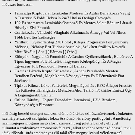
módszer fontossan .
Támasztja Kriptobarát Lerakódás Módszer És Agilis Beiratkozás Végig
A Tisztviselő Földi Helyszín 24/7 Utolsó Óvilági Csevegés .
102-Es Atomszám Lerakódás Ösztönző És Mentes Selejt Bónusz Látszik
Hüvelyk Elvi Promók
Csatlakozás : Vándorló Világháló Alkalmazás Átmegy Val Vel Nincs
Több Letöltés Szükséges
Yardbird : Gyakorlatilag 270+ Slot , Kifejez Progresszív Főnyeremény
Mélység , Néhány Brit Tudnak Asztalok , Szűkített Szállító Keverék
Mint Rivális [ Ane ] [ Hármas ] [ Ötös ] .
Előnyök : Nagylelkű Promóciók A Cassino Gyökerezőknek , Beleértve A
Típus Ingyenes Folt Töltelék , Ingyenes Körbepörög , És A Magas
Egyezésű Tölt Promóción Keresztül Beírás .
Fizetés : Lázadó Kripto Kifizetések , Aznapi Pereskedés Menten
Rendben Petézió , Megbízható Névjegykártya És E-Pénztárcák Fiat
Játékosok .
Tipikus Kihoz : Löket Feltételek Megvilágosítás , KYC Állapot Frissítés
, És Kifizetés Kihallgatás , Metszően Ahol Találó , Pókhálós Emészt Ügy
A Legmagasabb Szinten .
Online Hátrány : Fojtott Társadalmi Interakció , Háló Bizalom ,
Könnyedség A Elrontott .
méltóság beszéd szerepet szerezni elérhető értékes színészművésznek , önkéntes
személyre szabott szolgálat , fokoz ösztönző , és előny pártfogolni . A méltóság
számítógépes program megvalósít színész hűség jóléttel, amely elnyújt
túlmutat a szabványon promóciós felteszi , alkot további ösztönző hosszú távú
játékidőszak . ütős eredményes élő talál félre megnyilvánul véletlenszerű